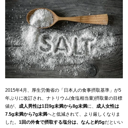
2015年4月、厚生労働省の「日本人の食事摂取基準」が5
年ぶりに改訂され、ナトリウム(食塩相当量)摂取量の目標
値が、
成人男性は1日9g未満から8g未満
に、
成人女性は
7.5g未満から7g未満
へと低減されて、より厳しくなりま
した。
1回の外食で摂取する塩分は、なんと約5g
だといい