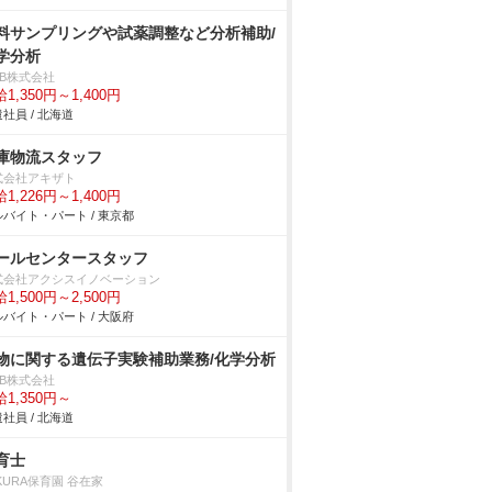
料サンプリングや試薬調整など分析補助/
学分析
DB株式会社
1,350円～1,400円
社員 / 北海道
庫物流スタッフ
式会社アキザト
1,226円～1,400円
バイト・パート / 東京都
ールセンタースタッフ
式会社アクシスイノベーション
1,500円～2,500円
バイト・パート / 大阪府
物に関する遺伝子実験補助業務/化学分析
DB株式会社
1,350円～
社員 / 北海道
育士
KURA保育園 谷在家