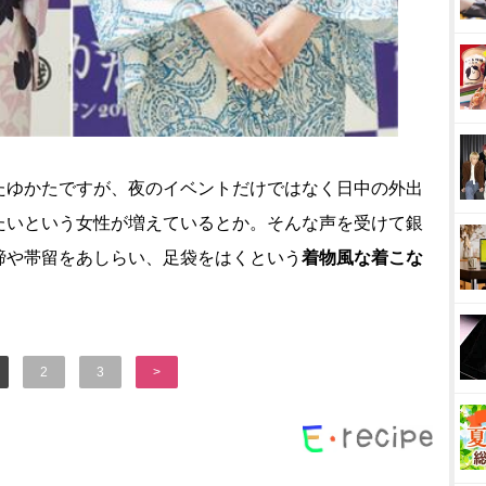
たゆかたですが、夜のイベントだけではなく日中の外出
いという女性が増えているとか。そんな声を受けて銀
締や帯留をあしらい、足袋をはくという
着物風な着こな
2
3
>