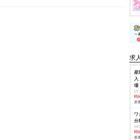
求
産
入
場
U
時給
派遣
ワ
分
W
時給
派遣