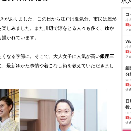
求
コ
開きがありました。この日から江戸は夏気分、市民は屋形
株
時給
を楽しみました。また川辺で涼をとる人々も多く、
ゆか
アル
も描かれています。
W
株式
時給
たくなる季節に。そこで、大人女子に人気が高い
銀座三
アル
に、最新ゆかた事情や着こなし術を教えていただきまし
細
分
W
時給
派遣
日
投
U
時給
派遣