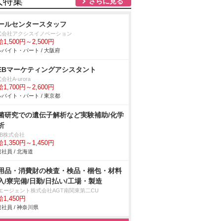
人特集
さらに見る
ールセンタースタッフ
式会社アクシスイノベーション
1,500円～2,500円
バイト・パート / 大阪府
EBマーケティングアシスタント
会社A-urora
1,700円～2,600円
バイト・パート / 東京都
菌研究での遺伝子解析など実験補助/化学
析
DB株式会社
1,350円～1,450円
社員 / 北海道
用品・消費財の検査・検品・梱包・材料
入/寮完備/日勤/日払い/工場・製造
Tエージェント株式会社AGT南関東第二CU
1,450円
社員 / 神奈川県