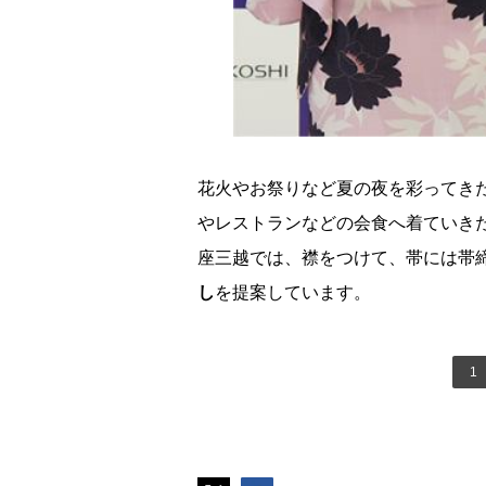
花火やお祭りなど夏の夜を彩ってき
レストランなどの会食へ着ていきた
座三越では、襟をつけて、帯には帯
し
を提案しています。
1