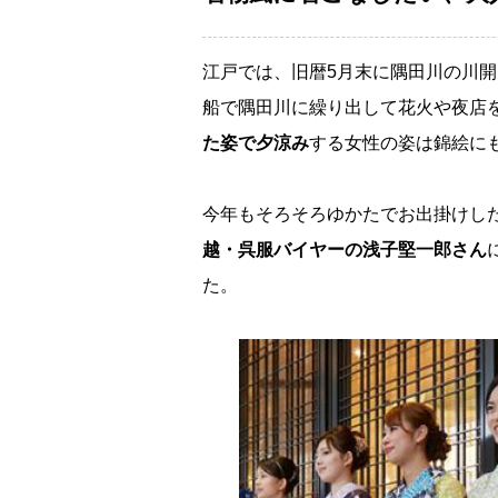
江戸では、旧暦5月末に隅田川の川
船で隅田川に繰り出して花火や夜店
た姿で夕涼み
する女性の姿は錦絵に
今年もそろそろゆかたでお出掛けし
越・呉服バイヤーの浅子堅一郎さん
た。