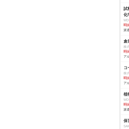
試
化
W
時給
派遣
倉
株
時給
アル
コ
株
時給
アル
植
W
時給
派遣
保
SA