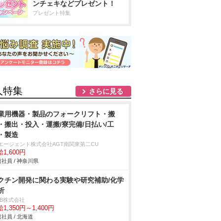
ンチェキなどプレゼント！
プレゼント特集
人特集
さらに見る
業用機器・製品のフォークリフト・搬
・搬出・投入・運搬/寮完備/日払い/工
・製造
Tエージェント株式会社AGT南関東第二CU
1,600円
社員 / 神奈川県
クチン開発に関わる実験や研究補助/化学
析
DB株式会社
1,350円～1,400円
社員 / 北海道