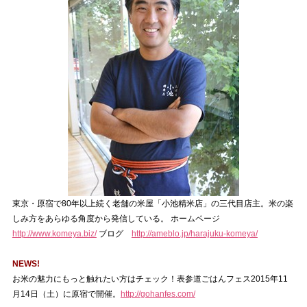
東京・原宿で80年以上続く老舗の米屋「小池精米店」の三代目店主。米の楽
しみ方をあらゆる角度から発信している。 ホームページ
http://www.komeya.biz/
ブログ
http://ameblo.jp/harajuku-komeya/
NEWS!
お米の魅力にもっと触れたい方はチェック！表参道ごはんフェス2015年11
月14日（土）に原宿で開催。
http://gohanfes.com/