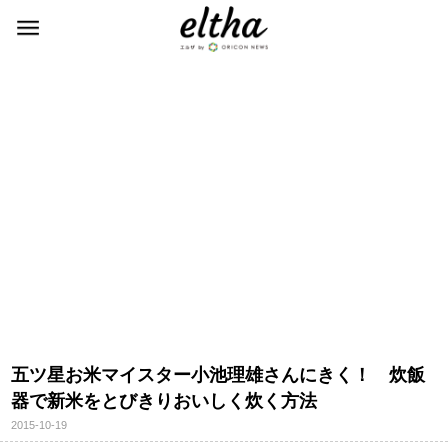
五ツ星お米マイスター小池理雄さんにきく！ 炊飯
器で新米をとびきりおいしく炊く方法
2015-10-19