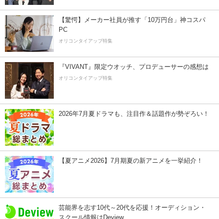
【驚愕】メーカー社員が推す「10万円台」神コスパ
PC
オリコンタイアップ特集
『VIVANT』限定ウオッチ、プロデューサーの感想は
オリコンタイアップ特集
2026年7月夏ドラマも、注目作＆話題作が勢ぞろい！
【夏アニメ2026】7月期夏の新アニメを一挙紹介！
芸能界を志す10代～20代を応援！オーディション・
スクール情報はDeview