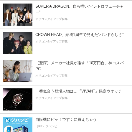
SUPER★DRAGON、自ら描いた”レトロフューチャ
ー”
オリコンタイアップ特集
CROWN HEAD、結成1周年で見えた”バンドらしさ”
オリコンタイアップ特集
【驚愕】メーカー社員が推す「10万円台」神コスパ
PC
オリコンタイアップ特集
一番似合う登場人物は…『VIVANT』限定ウオッチ
オリコンタイアップ特集
自販機にピッ！ですぐに買えちゃう
（PR）ジハンピ