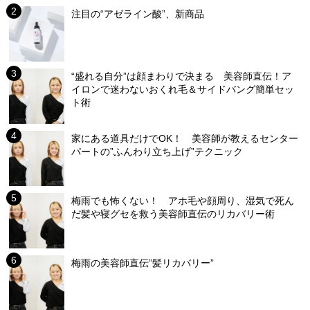
注目の“アゼライン酸”、新商品
“盛れる自分”は顔まわりで決まる 美容師直伝！ア
イロンで迷わないおくれ毛＆サイドバング簡単セッ
ト術
家にある道具だけでOK！ 美容師が教えるセンター
パートの”ふんわり立ち上げ”テクニック
梅雨でも怖くない！ アホ毛や顔周り、湿気で死ん
だ髪や寝グセを救う美容師直伝のリカバリー術
梅雨の美容師直伝”髪リカバリー”