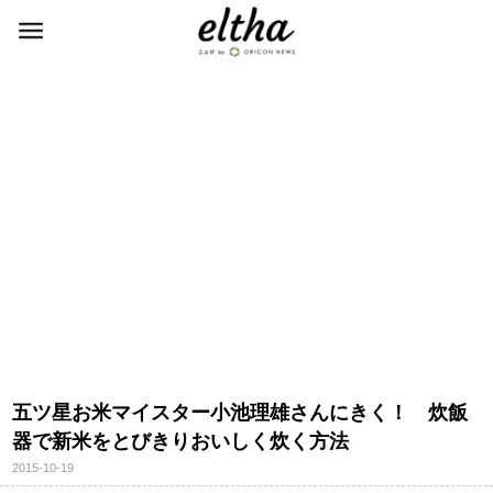
五ツ星お米マイスター小池理雄さんにきく！ 炊飯
器で新米をとびきりおいしく炊く方法
2015-10-19