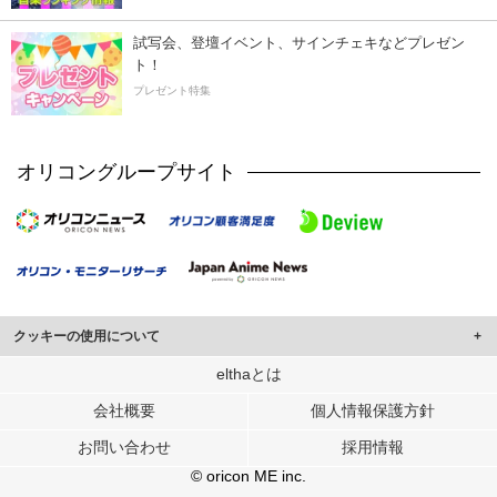
試写会、登壇イベント、サインチェキなどプレゼン
ト！
プレゼント特集
オリコングループサイト
クッキーの使用について
このサイトでは Cookie を使用して、ユーザーに合わせたコンテンツや広告の
elthaとは
表示、ソーシャル メディア機能の提供、広告の表示回数やクリック数の測定を
会社概要
個人情報保護方針
行っています。
また、ユーザーによるサイトの利用状況についても情報を収集し、ソーシャル
お問い合わせ
採用情報
メディアや広告配信、データ解析の各パートナーに提供しています。
各パートナーは、この情報とユーザーが各パートナーに提供した他の情報や、
© oricon ME inc.
ユーザーが各パートナーのサービスを使用したときに収集した他の情報を組み