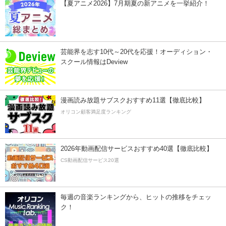
【夏アニメ2026】7月期夏の新アニメを一挙紹介！
芸能界を志す10代～20代を応援！オーディション・
スクール情報はDeview
漫画読み放題サブスクおすすめ11選【徹底比較】
オリコン顧客満足度ランキング
2026年動画配信サービスおすすめ40選【徹底比較】
CS動画配信サービス20選
毎週の音楽ランキングから、ヒットの推移をチェッ
ク！