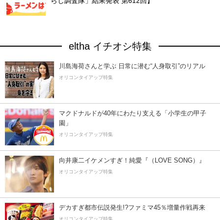
らし調査隊」結果発表 第612回】
eltha イチオシ特集
川島海荷さんと学ぶ 日常に潜む“人身取引”のリアル
オリコンタイアップ特集
マクドナルドが40年にわたり支える「小学生の甲子
園」
オリコンタイアップ特集
向井康二イケメンすぎ！純愛『（LOVE SONG）』
オリコンタイアップ特集
デカすぎ都市伝説発生!?ファミマ45％増量作戦再来
オリコンタイアップ特集