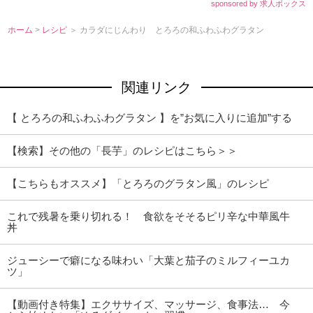
sponsored by 求人ボックス
ホーム
>
レシピ
＞ カラダにじんわり とろろの和ふわふわグラタン
関連リンク
【 とろろの和ふわふわグラタン 】を”お気に入りに追加”する
【検索】その他の「長芋」のレシピはこちら＞＞
【こちらもオススメ】「とろろのグラタン風」のレシピ
これで残暑を乗り切れる！ 食欲をそそるピリ辛な中華風牛
丼
ジューシーで癖になる味わい「大葉と茄子のミルフィーユカ
ツ」
【動画付き特集】エクササイズ、マッサージ、食事法… 今