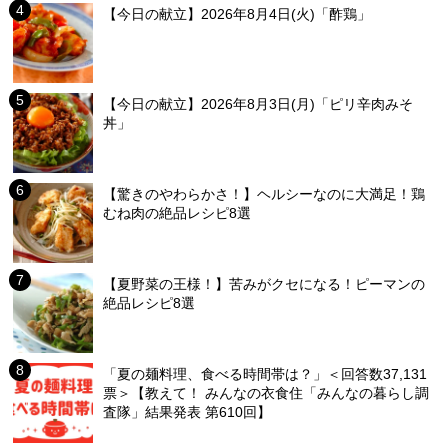
【今日の献立】2026年8月4日(火)「酢鶏」
【今日の献立】2026年8月3日(月)「ピリ辛肉みそ
丼」
【驚きのやわらかさ！】ヘルシーなのに大満足！鶏
むね肉の絶品レシピ8選
【夏野菜の王様！】苦みがクセになる！ピーマンの
絶品レシピ8選
「夏の麺料理、食べる時間帯は？」＜回答数37,131
票＞【教えて！ みんなの衣食住「みんなの暮らし調
査隊」結果発表 第610回】