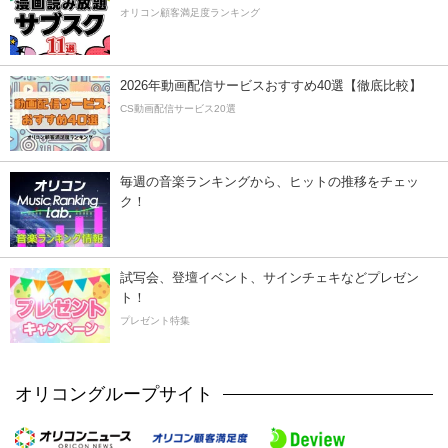
オリコン顧客満足度ランキング
2026年動画配信サービスおすすめ40選【徹底比較】
CS動画配信サービス20選
毎週の音楽ランキングから、ヒットの推移をチェッ
ク！
試写会、登壇イベント、サインチェキなどプレゼン
ト！
プレゼント特集
オリコングループサイト