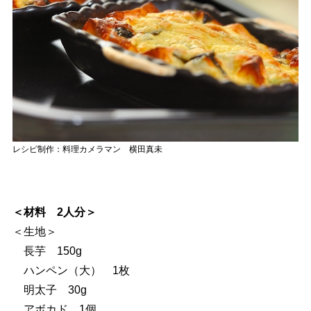
レシピ制作：料理カメラマン 横田真未
＜材料 2人分＞
＜生地＞
長芋 150g
ハンペン（大） 1枚
明太子 30g
アボカド 1個