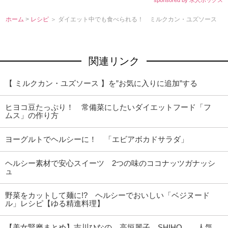
ホーム
>
レシピ
＞ ダイエット中でも食べられる！ ミルクカン・ユズソース
関連リンク
【 ミルクカン・ユズソース 】を”お気に入りに追加”する
ヒヨコ豆たっぷり！ 常備菜にしたいダイエットフード「フ
ムス」の作り方
ヨーグルトでヘルシーに！ 「エビアボカドサラダ」
ヘルシー素材で安心スイーツ 2つの味のココナッツガナッシ
ュ
野菜をカットして麺に!? ヘルシーでおいしい「ベジヌード
ル」レシピ【ゆる精進料理】
【美女賢磨まとめ】吉川ひなの、高垣麗子、SHIHO… 人気