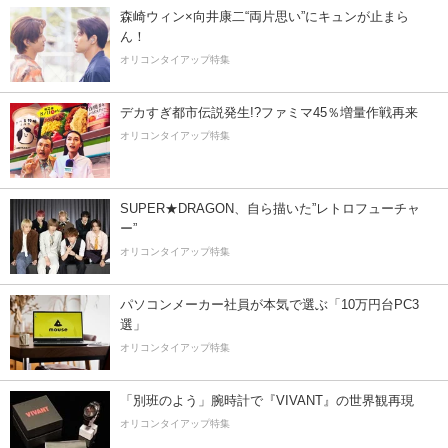
森崎ウィン×向井康二“両片思い”にキュンが止まら
ん！
オリコンタイアップ特集
デカすぎ都市伝説発生!?ファミマ45％増量作戦再来
オリコンタイアップ特集
SUPER★DRAGON、自ら描いた”レトロフューチャ
ー”
オリコンタイアップ特集
パソコンメーカー社員が本気で選ぶ「10万円台PC3
選」
オリコンタイアップ特集
「別班のよう」腕時計で『VIVANT』の世界観再現
オリコンタイアップ特集