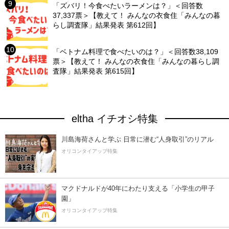
「ズバリ！今食べたいラーメンは？」＜回答数
37,337票＞【教えて！ みんなの衣食住「みんなの暮
らし調査隊」結果発表 第612回】
「ベトナム料理で食べたいのは？」＜回答数38,109
票＞【教えて！ みんなの衣食住「みんなの暮らし調
査隊」結果発表 第615回】
eltha イチオシ特集
川島海荷さんと学ぶ 日常に潜む“人身取引”のリアル
オリコンタイアップ特集
マクドナルドが40年にわたり支える「小学生の甲子
園」
オリコンタイアップ特集