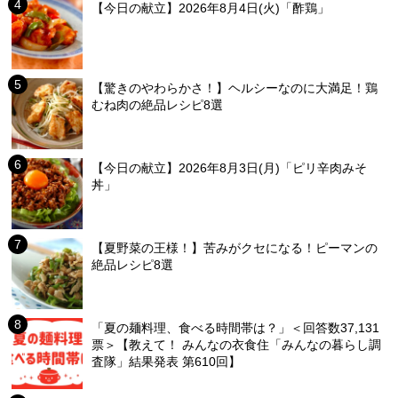
【今日の献立】2026年8月4日(火)「酢鶏」
【驚きのやわらかさ！】ヘルシーなのに大満足！鶏
むね肉の絶品レシピ8選
【今日の献立】2026年8月3日(月)「ピリ辛肉みそ
丼」
【夏野菜の王様！】苦みがクセになる！ピーマンの
絶品レシピ8選
「夏の麺料理、食べる時間帯は？」＜回答数37,131
票＞【教えて！ みんなの衣食住「みんなの暮らし調
査隊」結果発表 第610回】