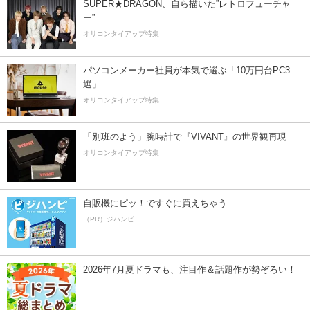
SUPER★DRAGON、自ら描いた”レトロフューチャ
ー”
オリコンタイアップ特集
パソコンメーカー社員が本気で選ぶ「10万円台PC3
選」
オリコンタイアップ特集
「別班のよう」腕時計で『VIVANT』の世界観再現
オリコンタイアップ特集
自販機にピッ！ですぐに買えちゃう
（PR）ジハンピ
2026年7月夏ドラマも、注目作＆話題作が勢ぞろい！