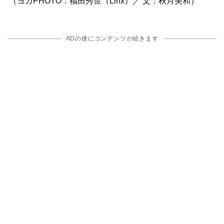
（ヨガPHOTO：福田秀世（Linx）／ 文：秋月美和）
ADの後にコンテンツが続きます