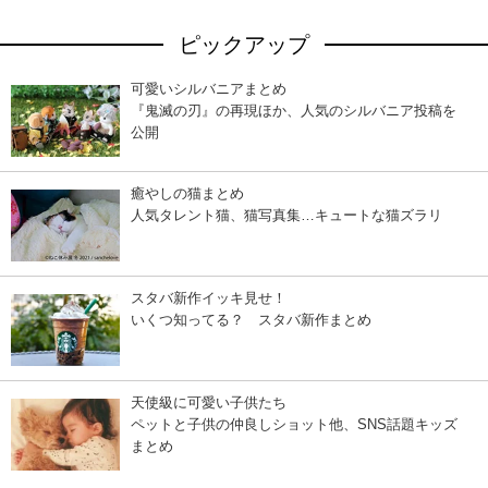
ピックアップ
可愛いシルバニアまとめ
『鬼滅の刃』の再現ほか、人気のシルバニア投稿を
公開
癒やしの猫まとめ
人気タレント猫、猫写真集…キュートな猫ズラリ
スタバ新作イッキ見せ！
いくつ知ってる？ スタバ新作まとめ
天使級に可愛い子供たち
ペットと子供の仲良しショット他、SNS話題キッズ
まとめ