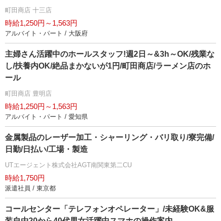
町田商店 十三店
時給1,250円～1,563円
アルバイト・パート / 大阪府
主婦さん活躍中のホールスタッフ!週2日～&3h～OK/残業な
し/扶養内OK/絶品まかないが1円/町田商店/ラーメン店のホ
ール
町田商店 豊明店
時給1,250円～1,563円
アルバイト・パート / 愛知県
金属製品のレーザー加工・シャーリング・バリ取り/寮完備/
日勤/日払い/工場・製造
UTエージェント株式会社AGT南関東第二CU
時給1,750円
派遣社員 / 東京都
コールセンター「テレフォンオペレーター」/未経験OK&服
装自由20から40代男女活躍中スマホの操作案内