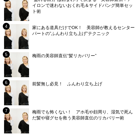
イロンで迷わないおくれ毛＆サイドバング簡単セッ
ト術
家にある道具だけでOK！ 美容師が教えるセンター
パートの”ふんわり立ち上げ”テクニック
梅雨の美容師直伝”髪リカバリー”
前髪無し必見！ ふんわり立ち上げ
梅雨でも怖くない！ アホ毛や顔周り、湿気で死ん
だ髪や寝グセを救う美容師直伝のリカバリー術