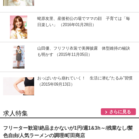
蛯原友里、産後初公の場でママの顔 子育ては「毎
日楽しい」 （2016年01月28日）
山田優、フリフリ衣装で美脚披露 体型維持の秘訣
も明かす （2015年11月05日）
おっぱいから崩れていく！ 生活に潜む“たるみ”習慣
（2015年09月13日）
さらに見る
求人特集
フリーター歓迎!絶品まかないが1円/週1&3h～/残業なし/髪
色自由/人気ラーメンの調理/町田商店