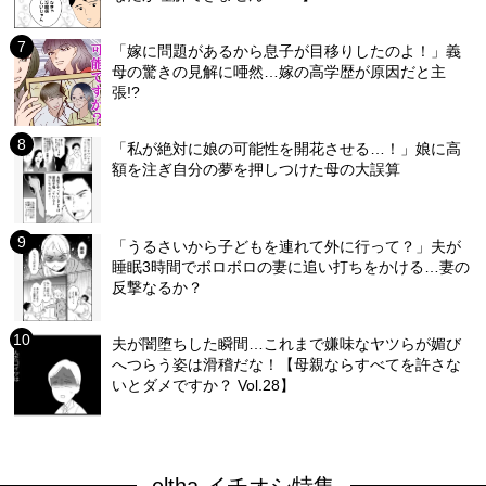
「嫁に問題があるから息子が目移りしたのよ！」義
母の驚きの見解に唖然…嫁の高学歴が原因だと主
張!?
「私が絶対に娘の可能性を開花させる…！」娘に高
額を注ぎ自分の夢を押しつけた母の大誤算
「うるさいから子どもを連れて外に行って？」夫が
睡眠3時間でボロボロの妻に追い打ちをかける…妻の
反撃なるか？
夫が闇堕ちした瞬間…これまで嫌味なヤツらが媚び
へつらう姿は滑稽だな！【母親ならすべてを許さな
いとダメですか？ Vol.28】
eltha イチオシ特集