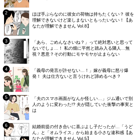
ほぼ手ぶらなのに彼女の荷物は持ちたくない？ 彼を
理解できないけど楽しまないともったいない！【あ
なたが理解できません Vol.8】
「あら、ごめんなさいね？」って絶対悪いと思って
ないでしょ…！ 私の畑に平然と踏み入る隣人…無
視？悪意？その行動にモヤモヤが止まらない
「義母の発言が許せない…！」嫁が義母に怒り爆
発！ 夫は仕方ないと言うけれど諦めるべき？
「夫のスマホ画面がなんか怪しい…」ジム通いで別
人のように変わった!? 夫が隠していた衝撃の事実と
は
結婚前提の付き合いに喜ぶよし子だったが…「うど
ん」と「オムライス」から始まる小さな違和感【あ
なたが理解できません Vol.5】