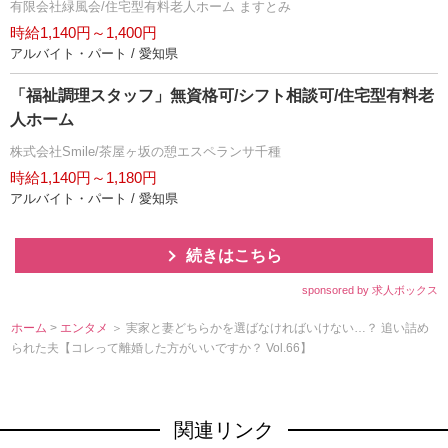
有限会社緑風会/住宅型有料老人ホーム ますとみ
時給1,140円～1,400円
アルバイト・パート / 愛知県
「福祉調理スタッフ」無資格可/シフト相談可/住宅型有料老
人ホーム
株式会社Smile/茶屋ヶ坂の憩エスペランサ千種
時給1,140円～1,180円
アルバイト・パート / 愛知県
続きはこちら
sponsored by 求人ボックス
ホーム
>
エンタメ
＞ 実家と妻どちらかを選ばなければいけない…？ 追い詰め
られた夫【コレって離婚した方がいいですか？ Vol.66】
関連リンク