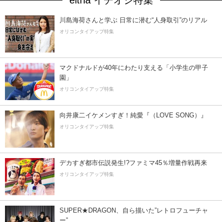
川島海荷さんと学ぶ 日常に潜む“人身取引”のリアル
オリコンタイアップ特集
マクドナルドが40年にわたり支える「小学生の甲子
園」
オリコンタイアップ特集
向井康二イケメンすぎ！純愛『（LOVE SONG）』
オリコンタイアップ特集
デカすぎ都市伝説発生!?ファミマ45％増量作戦再来
オリコンタイアップ特集
SUPER★DRAGON、自ら描いた”レトロフューチャ
ー”