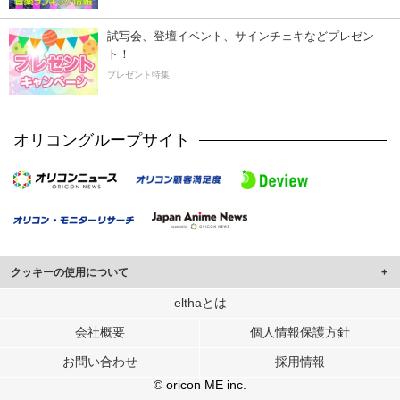
試写会、登壇イベント、サインチェキなどプレゼン
ト！
プレゼント特集
オリコングループサイト
クッキーの使用について
このサイトでは Cookie を使用して、ユーザーに合わせたコンテンツや広告の
elthaとは
表示、ソーシャル メディア機能の提供、広告の表示回数やクリック数の測定を
会社概要
個人情報保護方針
行っています。
また、ユーザーによるサイトの利用状況についても情報を収集し、ソーシャル
お問い合わせ
採用情報
メディアや広告配信、データ解析の各パートナーに提供しています。
各パートナーは、この情報とユーザーが各パートナーに提供した他の情報や、
© oricon ME inc.
ユーザーが各パートナーのサービスを使用したときに収集した他の情報を組み