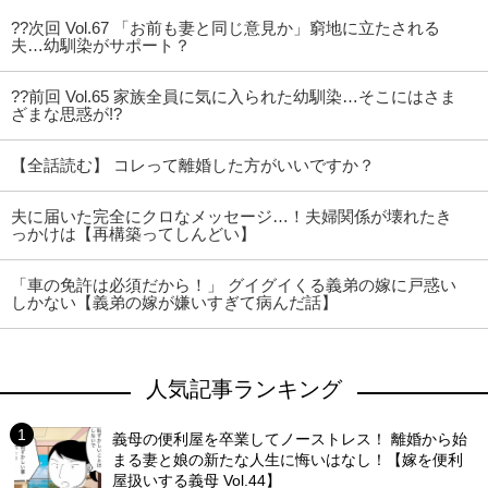
??次回 Vol.67 「お前も妻と同じ意見か」窮地に立たされる
夫…幼馴染がサポート？
??前回 Vol.65 家族全員に気に入られた幼馴染…そこにはさま
ざまな思惑が!?
【全話読む】 コレって離婚した方がいいですか？
夫に届いた完全にクロなメッセージ…！夫婦関係が壊れたき
っかけは【再構築ってしんどい】
「車の免許は必須だから！」 グイグイくる義弟の嫁に戸惑い
しかない【義弟の嫁が嫌いすぎて病んだ話】
人気記事ランキング
義母の便利屋を卒業してノーストレス！ 離婚から始
まる妻と娘の新たな人生に悔いはなし！【嫁を便利
屋扱いする義母 Vol.44】