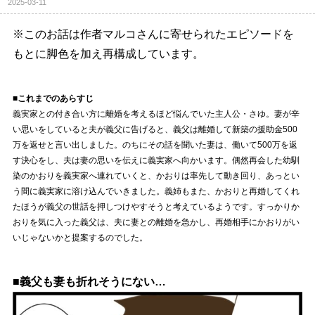
2025-03-11
※このお話は作者マルコさんに寄せられたエピソードを
もとに脚色を加え再構成しています。
■これまでのあらすじ
義実家との付き合い方に離婚を考えるほど悩んでいた主人公・さゆ。妻が辛
い思いをしていると夫が義父に告げると、義父は離婚して新築の援助金500
万を返せと言い出しました。のちにその話を聞いた妻は、働いて500万を返
す決心をし、夫は妻の思いを伝えに義実家へ向かいます。偶然再会した幼馴
染のかおりを義実家へ連れていくと、かおりは率先して動き回り、あっとい
う間に義実家に溶け込んでいきました。義姉もまた、かおりと再婚してくれ
たほうが義父の世話を押しつけやすそうと考えているようです。すっかりか
おりを気に入った義父は、夫に妻との離婚を急かし、再婚相手にかおりがい
いじゃないかと提案するのでした。
■義父も妻も折れそうにない…