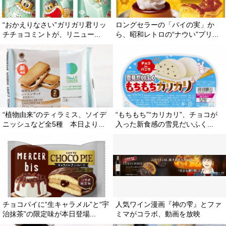
“おかえりなさい”ガリガリ君リッ
ロングセラーの「パイの実」か
チチョコミントが、リニュー...
ら、昭和レトロの“ナウい”プリ...
“植物由来”のティラミス、ソイデ
“もちもち”“カリカリ”、チョコが
ニッシュなど全5種 本日より...
入った新食感の雪見だいふく...
チョコパイに“生キャラメル”と“宇
人気ワイン漫画『神の雫』とファ
治抹茶”の限定味が本日登場...
ミマがコラボ、動画を放映