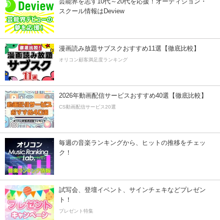
芸能界を志す10代～20代を応援！オーディション・
スクール情報はDeview
漫画読み放題サブスクおすすめ11選【徹底比較】
オリコン顧客満足度ランキング
2026年動画配信サービスおすすめ40選【徹底比較】
CS動画配信サービス20選
毎週の音楽ランキングから、ヒットの推移をチェッ
ク！
試写会、登壇イベント、サインチェキなどプレゼン
ト！
プレゼント特集