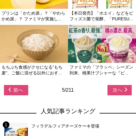
プリンは「かため派」？「やわら
【本日発売】「ホエイ」などをビ
かめ派」？ ファミマが実施し...
フィズス菌で発酵、「PURESU...
もちぷち食感がクセになる“もち
ファミマの「フラッペ」シーズン
麦”、ご飯に混ぜる以外におす...
到来、桃果汁ブシャーな『ピ...
前へ
5/211
次へ
人気記事ランキング
フィラデルフィアチーズケーキ登場