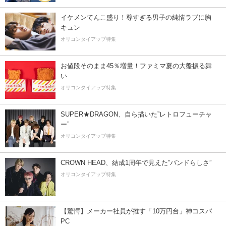
イケメンてんこ盛り！尊すぎる男子の純情ラブに胸
キュン
オリコンタイアップ特集
お値段そのまま45％増量！ファミマ夏の大盤振る舞
い
オリコンタイアップ特集
SUPER★DRAGON、自ら描いた”レトロフューチャ
ー”
オリコンタイアップ特集
CROWN HEAD、結成1周年で見えた”バンドらしさ”
オリコンタイアップ特集
【驚愕】メーカー社員が推す「10万円台」神コスパ
PC