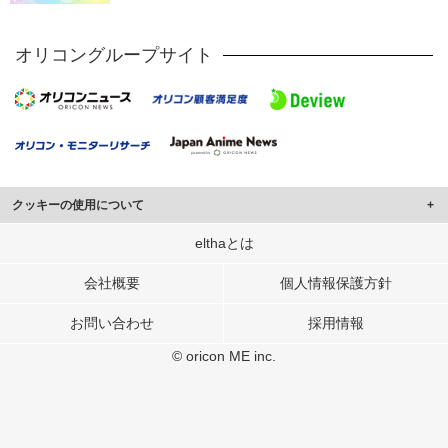
オリコングループサイト
クッキーの使用について
このサイトでは Cookie を使用して、ユーザーに合わせたコンテンツや広告の
elthaとは
表示、ソーシャル メディア機能の提供、広告の表示回数やクリック数の測定を
行っています。
会社概要
個人情報保護方針
また、ユーザーによるサイトの利用状況についても情報を収集し、ソーシャル
お問い合わせ
採用情報
メディアや広告配信、データ解析の各パートナーに提供しています。
各パートナーは、この情報とユーザーが各パートナーに提供した他の情報や、
© oricon ME inc.
ユーザーが各パートナーのサービスを使用したときに収集した他の情報を組み
合わせて使用することがあります。