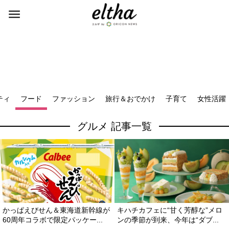
ティ
フード
ファッション
旅行＆おでかけ
子育て
女性活躍
グルメ 記事一覧
かっぱえびせん＆東海道新幹線が
キハチカフェに“甘く芳醇な”メロ
60周年コラボで限定パッケー...
ンの季節が到来、今年は“ダブ...