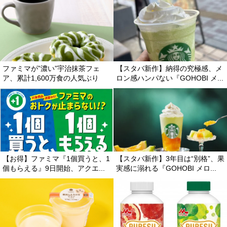
ファミマが”濃い”宇治抹茶フェ
【スタバ新作】納得の究極感、メ
ア、累計1,600万食の人気ぶり
ロン感ハンパない『GOHOBI メ...
【お得】ファミマ『1個買うと、1
【スタバ新作】3年目は“別格”、果
個もらえる』9日開始、アクエ...
実感に溺れる『GOHOBI メロ...