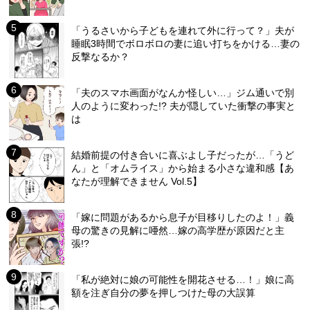
「うるさいから子どもを連れて外に行って？」夫が
睡眠3時間でボロボロの妻に追い打ちをかける…妻の
反撃なるか？
「夫のスマホ画面がなんか怪しい…」ジム通いで別
人のように変わった!? 夫が隠していた衝撃の事実と
は
結婚前提の付き合いに喜ぶよし子だったが…「うど
ん」と「オムライス」から始まる小さな違和感【あ
なたが理解できません Vol.5】
「嫁に問題があるから息子が目移りしたのよ！」義
母の驚きの見解に唖然…嫁の高学歴が原因だと主
張!?
「私が絶対に娘の可能性を開花させる…！」娘に高
額を注ぎ自分の夢を押しつけた母の大誤算