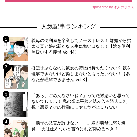
sponsored by 求人ボックス
人気記事ランキング
義母の便利屋を卒業してノーストレス！ 離婚から始
まる妻と娘の新たな人生に悔いはなし！【嫁を便利
屋扱いする義母 Vol.44】
ほぼ手ぶらなのに彼女の荷物は持ちたくない？ 彼を
理解できないけど楽しまないともったいない！【あ
なたが理解できません Vol.8】
「あら、ごめんなさいね？」って絶対悪いと思って
ないでしょ…！ 私の畑に平然と踏み入る隣人…無
視？悪意？その行動にモヤモヤが止まらない
「義母の発言が許せない…！」嫁が義母に怒り爆
発！ 夫は仕方ないと言うけれど諦めるべき？