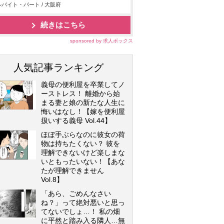
バイト・パート / 大阪府
続きはこちら
sponsored by 求人ボックス
人気記事ランキング
義母の便利屋を卒業してノ
ーストレス！ 離婚から始
まる妻と娘の新たな人生に
悔いはなし！【嫁を便利屋
扱いする義母 Vol.44】
ほぼ手ぶらなのに彼女の荷
物は持ちたくない？ 彼を
理解できないけど楽しまな
いともったいない！【あな
たが理解できません
Vol.8】
「あら、ごめんなさい
ね？」って絶対悪いと思っ
てないでしょ…！ 私の畑
に平然と踏み入る隣人…無