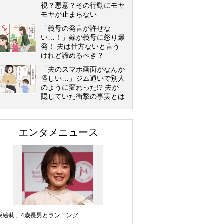
視？悪意？その行動にモヤ
モヤが止まらない
「義母の発言が許せな
い…！」嫁が義母に怒り爆
発！ 夫は仕方ないと言う
けれど諦めるべき？
「夫のスマホ画面がなんか
怪しい…」ジム通いで別人
のように変わった!? 夫が
隠していた衝撃の事実とは
エンタメニュース
坂絵莉、4歳長男とランニング