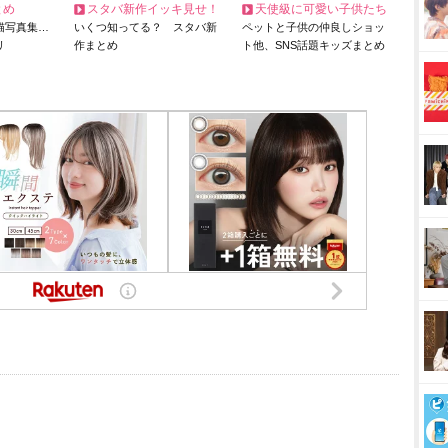
とめ
スタバ新作イッキ見せ！
天使級に可愛い子供たち
猫写真集…
いくつ知ってる？ スタバ新
ペットと子供の仲良しショッ
リ
作まとめ
ト他、SNS話題キッズまとめ