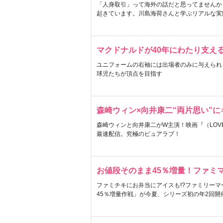
「人身取引」って海外の話だと思ってませんか
起きています。川島海荷さんと学ぶリアルな実
マクドナルドが40年にわたり支え
ユニフォームの右袖には出場者のみに与えられ
球児たちが頂点を目指す
森崎ウィン×向井康二“両片思い”
森崎ウィンと向井康二がW主演！映画『（LOVE S
最速配信。究極のピュアラブ！
お値段そのまま45％増量！ファミ
ファミチキにお弁当にアイスも!?ファミリーマ
45％増量作戦」が今夏、シリーズ初の年2回開