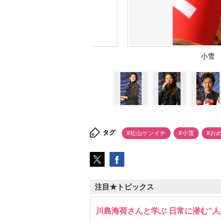
小雪 （
タグ
#松山ケンイチ
#小雪
#お
注目★トピックス
川島海荷さんと学ぶ 日常に潜む“人