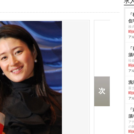
求
「
住
株式
時給
アル
「
須
社
時給
アル
洗
富
時給
アル
「
須
ア
の
時給