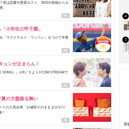
？実は恋愛や悪質ホスト、SNSの投稿からも
態。
る「小学生の甲子園」
る「マクドナルド・ワッペン」をつけて学童
にキュンが止まらん！
ONG）』が8／５よりJ:COM STREAMで
マ夏の大盤振る舞い
ートの人気企画「お値段そのまま おかわり
催！
登