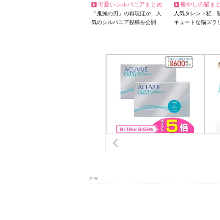
可愛いシルバニアまとめ
癒やしの猫ま
『鬼滅の刃』の再現ほか、人
人気タレント猫、
気のシルバニア投稿を公開
キュートな猫ズラ
P R