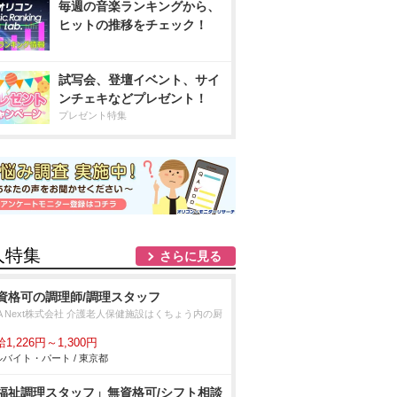
毎週の音楽ランキングから、
ヒットの推移をチェック！
試写会、登壇イベント、サイ
ンチェキなどプレゼント！
プレゼント特集
人特集
さらに見る
資格可の調理師/調理スタッフ
A Next株式会社 介護老人保健施設はくちょう内の厨
1,226円～1,300円
バイト・パート / 東京都
福祉調理スタッフ」無資格可/シフト相談