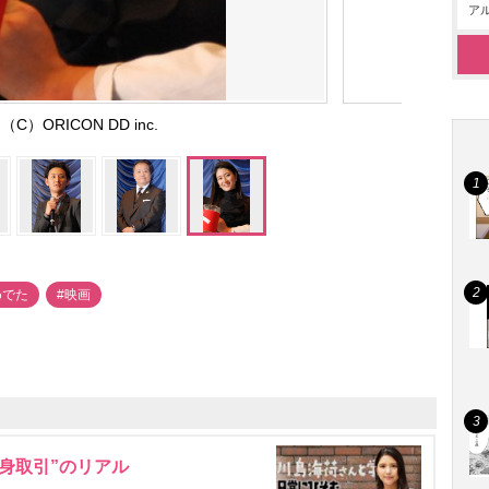
アル
C）ORICON DD inc.
めでた
#映画
身取引”のリアル