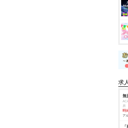
求
無
AC
房
時給
アル
「