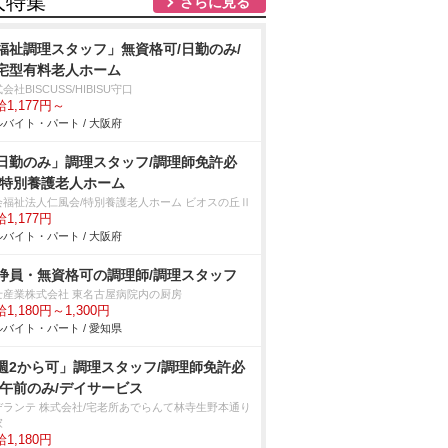
人特集
さらに見る
福祉調理スタッフ」無資格可/日勤のみ/
宅型有料老人ホーム
会社BISCUSS/HIBISU守口
1,177円～
バイト・パート / 大阪府
日勤のみ」調理スタッフ/調理師免許必
/特別養護老人ホーム
会福祉法人仁風会/特別養護老人ホーム ビオスの丘Ⅱ
1,177円
バイト・パート / 大阪府
浄員・無資格可の調理師/調理スタッフ
士産業株式会社 東名古屋病院内の厨房
1,180円～1,300円
バイト・パート / 愛知県
週2から可」調理スタッフ/調理師免許必
/午前のみ/デイサービス
デランテ 株式会社/宅老所あでらんて林寺生野本通り
家
1,180円