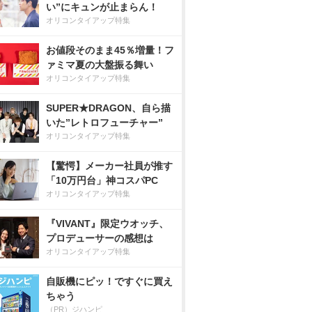
い”にキュンが止まらん！
オリコンタイアップ特集
お値段そのまま45％増量！フ
ァミマ夏の大盤振る舞い
オリコンタイアップ特集
SUPER★DRAGON、自ら描
いた”レトロフューチャー”
オリコンタイアップ特集
【驚愕】メーカー社員が推す
「10万円台」神コスパPC
オリコンタイアップ特集
『VIVANT』限定ウオッチ、
プロデューサーの感想は
オリコンタイアップ特集
自販機にピッ！ですぐに買え
ちゃう
（PR）ジハンピ