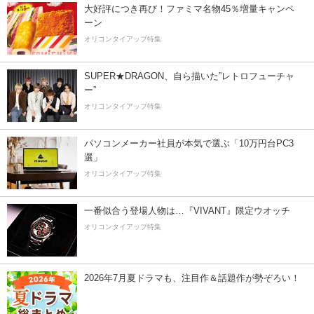
大好評につき再び！ファミマ名物45％増量キャンペ
ーン
オリコンタイアップ特集
SUPER★DRAGON、自ら描いた”レトロフューチャ
ー”
オリコンタイアップ特集
パソコンメーカー社員が本気で選ぶ「10万円台PC3
選」
オリコンタイアップ特集
一番似合う登場人物は…『VIVANT』限定ウオッチ
オリコンタイアップ特集
2026年7月夏ドラマも、注目作＆話題作が勢ぞろい！