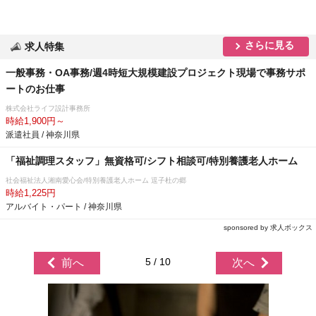
さらに見る
求人特集
一般事務・OA事務/週4時短大規模建設プロジェクト現場で事務サポ
ートのお仕事
株式会社ライフ設計事務所
時給1,900円～
派遣社員 / 神奈川県
「福祉調理スタッフ」無資格可/シフト相談可/特別養護老人ホーム
社会福祉法人湘南愛心会/特別養護老人ホーム 逗子杜の郷
時給1,225円
アルバイト・パート / 神奈川県
sponsored by 求人ボックス
5 / 10
前へ
次へ