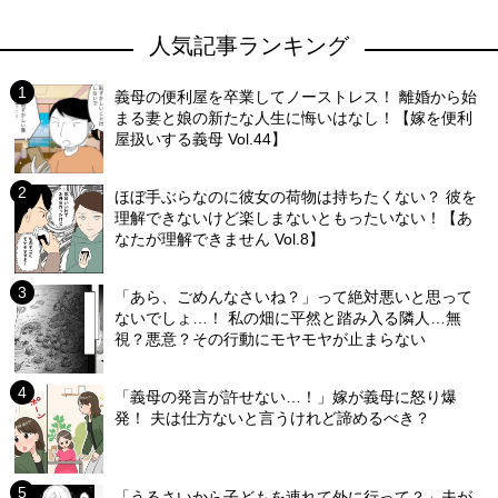
人気記事ランキング
義母の便利屋を卒業してノーストレス！ 離婚から始
まる妻と娘の新たな人生に悔いはなし！【嫁を便利
屋扱いする義母 Vol.44】
ほぼ手ぶらなのに彼女の荷物は持ちたくない？ 彼を
理解できないけど楽しまないともったいない！【あ
なたが理解できません Vol.8】
「あら、ごめんなさいね？」って絶対悪いと思って
ないでしょ…！ 私の畑に平然と踏み入る隣人…無
視？悪意？その行動にモヤモヤが止まらない
「義母の発言が許せない…！」嫁が義母に怒り爆
発！ 夫は仕方ないと言うけれど諦めるべき？
「うるさいから子どもを連れて外に行って？」夫が