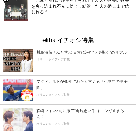
「元嫁と別れた理由ってそれ？」友人から夫の過去
を突っ込まれ不安…信じて結婚した夫の過去まで信
じれる？
eltha イチオシ特集
川島海荷さんと学ぶ 日常に潜む“人身取引”のリアル
オリコンタイアップ特集
マクドナルドが40年にわたり支える「小学生の甲子
園」
オリコンタイアップ特集
森崎ウィン×向井康二“両片思い”にキュンが止まら
ん！
オリコンタイアップ特集