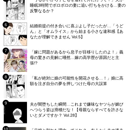
睡眠3時間でボロボロの妻に追い打ちをかける…妻の
反撃なるか？
結婚前提の付き合いに喜ぶよし子だったが…「うど
ん」と「オムライス」から始まる小さな違和感【あ
なたが理解できません Vol.5】
「嫁に問題があるから息子が目移りしたのよ！」義
母の驚きの見解に唖然…嫁の高学歴が原因だと主
張!?
「私が絶対に娘の可能性を開花させる…！」娘に高
額を注ぎ自分の夢を押しつけた母の大誤算
夫が闇堕ちした瞬間…これまで嫌味なヤツらが媚び
へつらう姿は滑稽だな！【母親ならすべてを許さな
いとダメですか？ Vol.28】