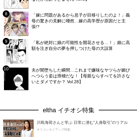
「嫁に問題があるから息子が目移りしたのよ！」義
母の驚きの見解に唖然…嫁の高学歴が原因だと主
張!?
「私が絶対に娘の可能性を開花させる…！」娘に高
額を注ぎ自分の夢を押しつけた母の大誤算
夫が闇堕ちした瞬間…これまで嫌味なヤツらが媚び
へつらう姿は滑稽だな！【母親ならすべてを許さな
いとダメですか？ Vol.28】
eltha イチオシ特集
川島海荷さんと学ぶ 日常に潜む“人身取引”のリアル
オリコンタイアップ特集