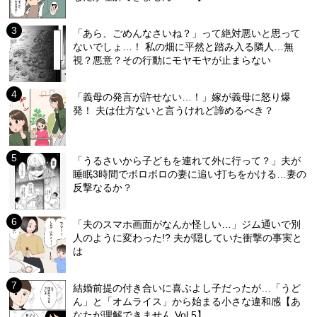
「あら、ごめんなさいね？」って絶対悪いと思って
ないでしょ…！ 私の畑に平然と踏み入る隣人…無
視？悪意？その行動にモヤモヤが止まらない
「義母の発言が許せない…！」嫁が義母に怒り爆
発！ 夫は仕方ないと言うけれど諦めるべき？
「うるさいから子どもを連れて外に行って？」夫が
睡眠3時間でボロボロの妻に追い打ちをかける…妻の
反撃なるか？
「夫のスマホ画面がなんか怪しい…」ジム通いで別
人のように変わった!? 夫が隠していた衝撃の事実と
は
結婚前提の付き合いに喜ぶよし子だったが…「うど
ん」と「オムライス」から始まる小さな違和感【あ
なたが理解できません Vol.5】