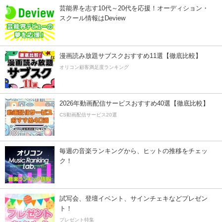
芸能界を志す10代～20代を応援！オーディション・
スクール情報はDeview
漫画読み放題サブスクおすすめ11選【徹底比較】
オリコン顧客満足度ランキング
2026年動画配信サービスおすすめ40選【徹底比較】
CS動画配信サービス20選
毎週の音楽ランキングから、ヒットの推移をチェッ
ク！
試写会、登壇イベント、サインチェキなどプレゼン
ト！
プレゼント特集