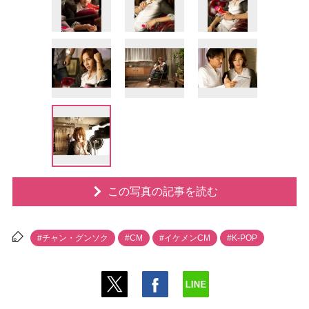
この写真の記事を読む
#チャン・グンソク
#CM
#イケメンCM
#K-POP