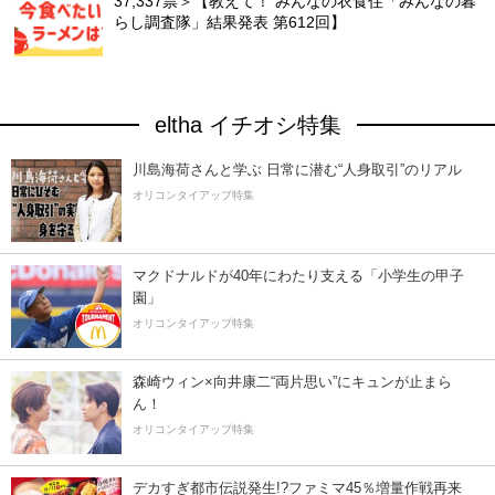
37,337票＞【教えて！ みんなの衣食住「みんなの暮
らし調査隊」結果発表 第612回】
eltha イチオシ特集
川島海荷さんと学ぶ 日常に潜む“人身取引”のリアル
オリコンタイアップ特集
マクドナルドが40年にわたり支える「小学生の甲子
園」
オリコンタイアップ特集
森崎ウィン×向井康二“両片思い”にキュンが止まら
ん！
オリコンタイアップ特集
デカすぎ都市伝説発生!?ファミマ45％増量作戦再来