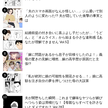
「夫のスマホ画面がなんか怪しい…」ジム通いで別
人のように変わった!? 夫が隠していた衝撃の事実と
は
結婚前提の付き合いに喜ぶよし子だったが…「うど
ん」と「オムライス」から始まる小さな違和感【あ
なたが理解できません Vol.5】
「嫁に問題があるから息子が目移りしたのよ！」義
母の驚きの見解に唖然…嫁の高学歴が原因だと主
張!?
「私が絶対に娘の可能性を開花させる…！」娘に高
額を注ぎ自分の夢を押しつけた母の大誤算
夫が闇堕ちした瞬間…これまで嫌味なヤツらが媚び
へつらう姿は滑稽だな！【母親ならすべてを許さな
いとダメですか？ Vol.28】