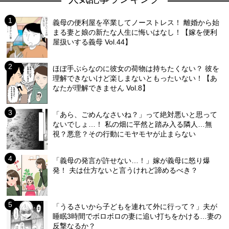
義母の便利屋を卒業してノーストレス！ 離婚から始
まる妻と娘の新たな人生に悔いはなし！【嫁を便利
屋扱いする義母 Vol.44】
ほぼ手ぶらなのに彼女の荷物は持ちたくない？ 彼を
理解できないけど楽しまないともったいない！【あ
なたが理解できません Vol.8】
「あら、ごめんなさいね？」って絶対悪いと思って
ないでしょ…！ 私の畑に平然と踏み入る隣人…無
視？悪意？その行動にモヤモヤが止まらない
「義母の発言が許せない…！」嫁が義母に怒り爆
発！ 夫は仕方ないと言うけれど諦めるべき？
「うるさいから子どもを連れて外に行って？」夫が
睡眠3時間でボロボロの妻に追い打ちをかける…妻の
反撃なるか？