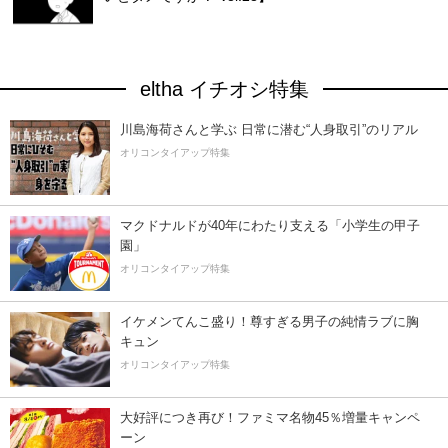
eltha イチオシ特集
川島海荷さんと学ぶ 日常に潜む“人身取引”のリアル
オリコンタイアップ特集
マクドナルドが40年にわたり支える「小学生の甲子
園」
オリコンタイアップ特集
イケメンてんこ盛り！尊すぎる男子の純情ラブに胸
キュン
オリコンタイアップ特集
大好評につき再び！ファミマ名物45％増量キャンペ
ーン