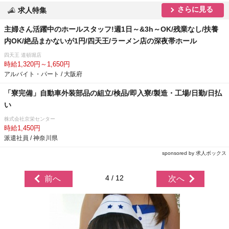
さらに見る
求人特集
主婦さん活躍中のホールスタッフ!週1日～&3h～OK/残業なし/扶養
内OK/絶品まかないが1円/四天王/ラーメン店の深夜帯ホール
四天王 道頓堀店
時給1,320円～1,650円
アルバイト・パート / 大阪府
「寮完備」自動車外装部品の組立/検品/即入寮/製造・工場/日勤/日払
い
株式会社京栄センター
時給1,450円
派遣社員 / 神奈川県
sponsored by 求人ボックス
4 / 12
前へ
次へ