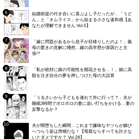
結婚前提の付き合いに喜ぶよし子だったが…「うど
ん」と「オムライス」から始まる小さな違和感【あ
なたが理解できません Vol.5】
「嫁に問題があるから息子が目移りしたのよ！」義
母の驚きの見解に唖然…嫁の高学歴が原因だと主
張!?
「私が絶対に娘の可能性を開花させる…！」娘に高
額を注ぎ自分の夢を押しつけた母の大誤算
「うるさいから子どもを連れて外に行って？」夫が
睡眠3時間でボロボロの妻に追い打ちをかける…妻の
反撃なるか？
夫が闇堕ちした瞬間…これまで嫌味なヤツらが媚び
へつらう姿は滑稽だな！【母親ならすべてを許さな
いとダメですか？ Vol.28】