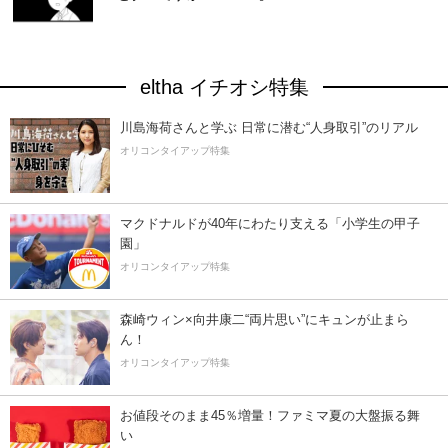
eltha イチオシ特集
川島海荷さんと学ぶ 日常に潜む“人身取引”のリアル
オリコンタイアップ特集
マクドナルドが40年にわたり支える「小学生の甲子
園」
オリコンタイアップ特集
森崎ウィン×向井康二“両片思い”にキュンが止まら
ん！
オリコンタイアップ特集
お値段そのまま45％増量！ファミマ夏の大盤振る舞
い