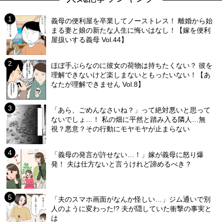
義母の便利屋を卒業してノーストレス！ 離婚から始
まる妻と娘の新たな人生に悔いはなし！【嫁を便利
屋扱いする義母 Vol.44】
ほぼ手ぶらなのに彼女の荷物は持ちたくない？ 彼を
理解できないけど楽しまないともったいない！【あ
なたが理解できません Vol.8】
「あら、ごめんなさいね？」って絶対悪いと思って
ないでしょ…！ 私の畑に平然と踏み入る隣人…無
視？悪意？その行動にモヤモヤが止まらない
「義母の発言が許せない…！」嫁が義母に怒り爆
発！ 夫は仕方ないと言うけれど諦めるべき？
「夫のスマホ画面がなんか怪しい…」ジム通いで別
人のように変わった!? 夫が隠していた衝撃の事実と
は