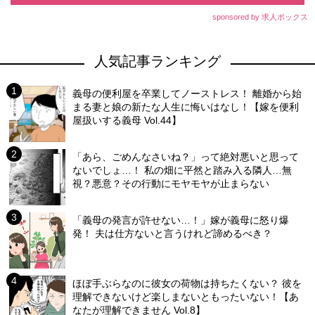
sponsored by 求人ボックス
人気記事ランキング
義母の便利屋を卒業してノーストレス！ 離婚から始
まる妻と娘の新たな人生に悔いはなし！【嫁を便利
屋扱いする義母 Vol.44】
「あら、ごめんなさいね？」って絶対悪いと思って
ないでしょ…！ 私の畑に平然と踏み入る隣人…無
視？悪意？その行動にモヤモヤが止まらない
「義母の発言が許せない…！」嫁が義母に怒り爆
発！ 夫は仕方ないと言うけれど諦めるべき？
ほぼ手ぶらなのに彼女の荷物は持ちたくない？ 彼を
理解できないけど楽しまないともったいない！【あ
なたが理解できません Vol.8】