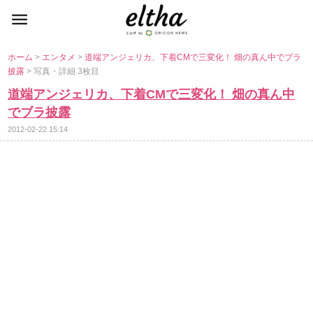
ホーム
>
エンタメ
>
道端アンジェリカ、下着CMで三変化！ 畑の真ん中でブラ
披露
> 写真・詳細 3枚目
道端アンジェリカ、下着CMで三変化！ 畑の真ん中
でブラ披露
2012-02-22 15:14