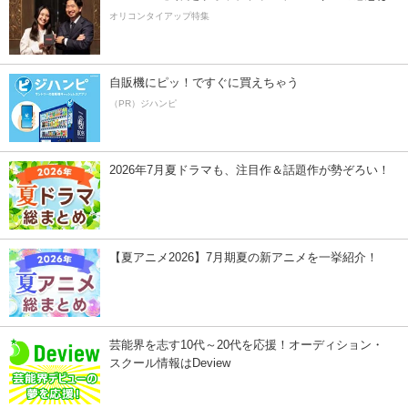
オリコンタイアップ特集
自販機にピッ！ですぐに買えちゃう
（PR）ジハンピ
2026年7月夏ドラマも、注目作＆話題作が勢ぞろい！
【夏アニメ2026】7月期夏の新アニメを一挙紹介！
芸能界を志す10代～20代を応援！オーディション・
スクール情報はDeview