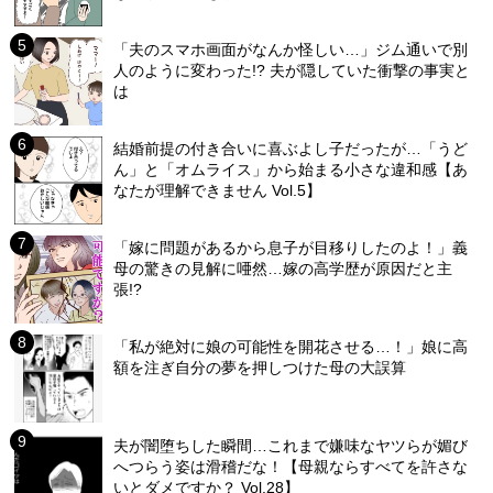
「夫のスマホ画面がなんか怪しい…」ジム通いで別
人のように変わった!? 夫が隠していた衝撃の事実と
は
結婚前提の付き合いに喜ぶよし子だったが…「うど
ん」と「オムライス」から始まる小さな違和感【あ
なたが理解できません Vol.5】
「嫁に問題があるから息子が目移りしたのよ！」義
母の驚きの見解に唖然…嫁の高学歴が原因だと主
張!?
「私が絶対に娘の可能性を開花させる…！」娘に高
額を注ぎ自分の夢を押しつけた母の大誤算
夫が闇堕ちした瞬間…これまで嫌味なヤツらが媚び
へつらう姿は滑稽だな！【母親ならすべてを許さな
いとダメですか？ Vol.28】