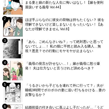
まる妻と娘の新たな人生に悔いはなし！【嫁を便利
屋扱いする義母 Vol.44】
ほぼ手ぶらなのに彼女の荷物は持ちたくない？ 彼を
理解できないけど楽しまないともったいない！【あ
なたが理解できません Vol.8】
「あら、ごめんなさいね？」って絶対悪いと思って
ないでしょ…！ 私の畑に平然と踏み入る隣人…無
視？悪意？その行動にモヤモヤが止まらない
「義母の発言が許せない…！」嫁が義母に怒り爆
発！ 夫は仕方ないと言うけれど諦めるべき？
「うるさいから子どもを連れて外に行って？」夫が
睡眠3時間でボロボロの妻に追い打ちをかける…妻の
反撃なるか？
結婚前提の付き合いに喜ぶよし子だったが…「うど