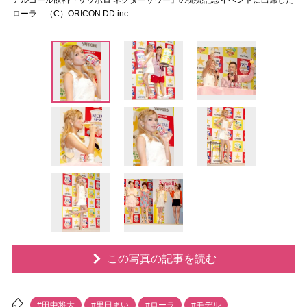
アルコール飲料『サッポロ ネクターサワー』の発売記念イベントに出席した
ローラ （C）ORICON DD inc.
この写真の記事を読む
#田中将大
#里田まい
#ローラ
#モデル