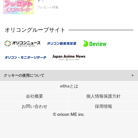
ト！
プレゼント特集
オリコングループサイト
クッキーの使用について
このサイトでは Cookie を使用して、ユーザーに合わせたコンテンツや広告の
elthaとは
表示、ソーシャル メディア機能の提供、広告の表示回数やクリック数の測定を
会社概要
個人情報保護方針
行っています。
また、ユーザーによるサイトの利用状況についても情報を収集し、ソーシャル
お問い合わせ
採用情報
メディアや広告配信、データ解析の各パートナーに提供しています。
各パートナーは、この情報とユーザーが各パートナーに提供した他の情報や、
© oricon ME inc.
ユーザーが各パートナーのサービスを使用したときに収集した他の情報を組み
合わせて使用することがあります。