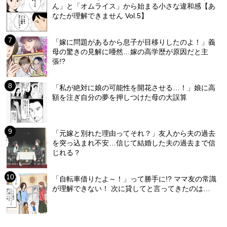
ん」と「オムライス」から始まる小さな違和感【あ
なたが理解できません Vol.5】
「嫁に問題があるから息子が目移りしたのよ！」義
母の驚きの見解に唖然…嫁の高学歴が原因だと主
張!?
「私が絶対に娘の可能性を開花させる…！」娘に高
額を注ぎ自分の夢を押しつけた母の大誤算
「元嫁と別れた理由ってそれ？」友人から夫の過去
を突っ込まれ不安…信じて結婚した夫の過去まで信
じれる？
「自転車借りたよ～！」って勝手に!? ママ友の常識
が理解できない！ 次に貸してと言ってきたのは…