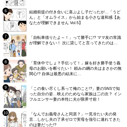
結婚前提の付き合いに喜ぶよし子だったが…「うど
ん」と「オムライス」から始まる小さな違和感【あ
なたが理解できません Vol.5】
「自転車借りたよ～！」って勝手に!? ママ友の常識
が理解できない！ 次に貸してと言ってきたのは…
「育休中でしょ？手伝って！」嫁を好き勝手使う義
母のお願いを断りたい！ 頼みの綱の夫はまさかの無
関心!? 自体は最悪の結末に…
「この食い尽くし系って俺のこと!?」妻のSNSで知
った自分の姿…映えのためなら家族は二の次？ イン
フルエンサー妻の本性に夫が限界寸前！
「なんでお義母さんと同居？」一見冷たい夫の発
言…しかし夫の了承ゼロで実母を強引に連れてきた
のは妻だった!?