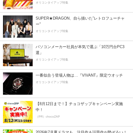
オリコンタイアップ特集
SUPER★DRAGON、自ら描いた”レトロフューチャ
ー”
オリコンタイアップ特集
パソコンメーカー社員が本気で選ぶ「10万円台PC3
選」
オリコンタイアップ特集
一番似合う登場人物は…『VIVANT』限定ウオッチ
オリコンタイアップ特集
【8月12日まで！】チョコザップキャンペーン実施
中！
（PR）chocoZAP
2026年7月夏ドラマも、注目作＆話題作が勢ぞろい！