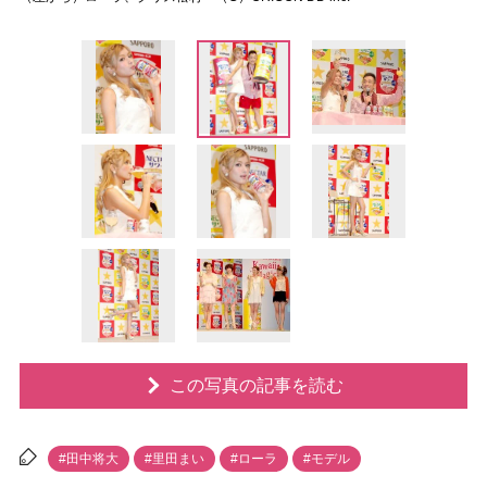
この写真の記事を読む
#田中将大
#里田まい
#ローラ
#モデル