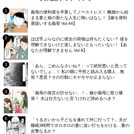
義母の便利屋を卒業してノーストレス！ 離婚から始
まる妻と娘の新たな人生に悔いはなし！【嫁を便利
屋扱いする義母 Vol.44】
ほぼ手ぶらなのに彼女の荷物は持ちたくない？ 彼を
理解できないけど楽しまないともったいない！【あ
なたが理解できません Vol.8】
「あら、ごめんなさいね？」って絶対悪いと思って
ないでしょ…！ 私の畑に平然と踏み入る隣人…無
視？悪意？その行動にモヤモヤが止まらない
「義母の発言が許せない…！」嫁が義母に怒り爆
発！ 夫は仕方ないと言うけれど諦めるべき？
「うるさいから子どもを連れて外に行って？」夫が
睡眠3時間でボロボロの妻に追い打ちをかける…妻の
反撃なるか？