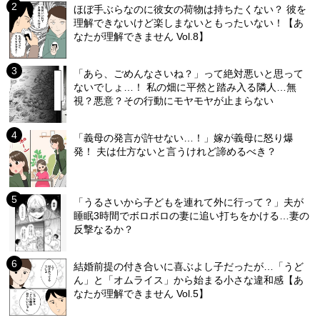
ほぼ手ぶらなのに彼女の荷物は持ちたくない？ 彼を
理解できないけど楽しまないともったいない！【あ
なたが理解できません Vol.8】
「あら、ごめんなさいね？」って絶対悪いと思って
ないでしょ…！ 私の畑に平然と踏み入る隣人…無
視？悪意？その行動にモヤモヤが止まらない
「義母の発言が許せない…！」嫁が義母に怒り爆
発！ 夫は仕方ないと言うけれど諦めるべき？
「うるさいから子どもを連れて外に行って？」夫が
睡眠3時間でボロボロの妻に追い打ちをかける…妻の
反撃なるか？
結婚前提の付き合いに喜ぶよし子だったが…「うど
ん」と「オムライス」から始まる小さな違和感【あ
なたが理解できません Vol.5】