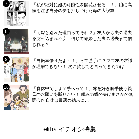
「私が絶対に娘の可能性を開花させる…！」娘に高
額を注ぎ自分の夢を押しつけた母の大誤算
「元嫁と別れた理由ってそれ？」友人から夫の過去
を突っ込まれ不安…信じて結婚した夫の過去まで信
じれる？
「自転車借りたよ～！」って勝手に!? ママ友の常識
が理解できない！ 次に貸してと言ってきたのは…
「育休中でしょ？手伝って！」嫁を好き勝手使う義
母のお願いを断りたい！ 頼みの綱の夫はまさかの無
関心!? 自体は最悪の結末に…
eltha イチオシ特集