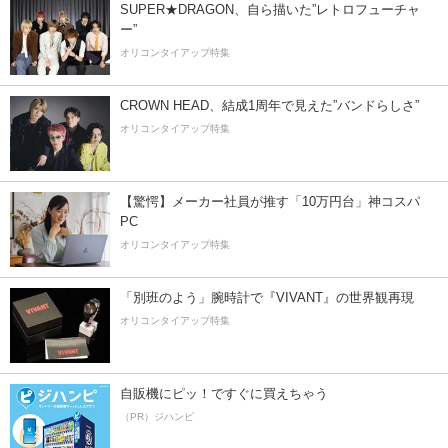
SUPER★DRAGON、自ら描いた”レトロフューチャ
ー”
オリコンタイアップ特集
CROWN HEAD、結成1周年で見えた”バンドらしさ”
オリコンタイアップ特集
【驚愕】メーカー社員が推す「10万円台」神コスパ
PC
オリコンタイアップ特集
「別班のよう」腕時計で『VIVANT』の世界観再現
オリコンタイアップ特集
自販機にピッ！ですぐに買えちゃう
（PR）ジハンピ