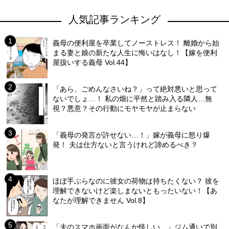
人気記事ランキング
義母の便利屋を卒業してノーストレス！ 離婚から始
まる妻と娘の新たな人生に悔いはなし！【嫁を便利
屋扱いする義母 Vol.44】
「あら、ごめんなさいね？」って絶対悪いと思って
ないでしょ…！ 私の畑に平然と踏み入る隣人…無
視？悪意？その行動にモヤモヤが止まらない
「義母の発言が許せない…！」嫁が義母に怒り爆
発！ 夫は仕方ないと言うけれど諦めるべき？
ほぼ手ぶらなのに彼女の荷物は持ちたくない？ 彼を
理解できないけど楽しまないともったいない！【あ
なたが理解できません Vol.8】
「夫のスマホ画面がなんか怪しい…」ジム通いで別