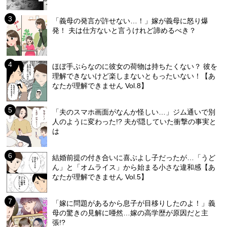
「義母の発言が許せない…！」嫁が義母に怒り爆
発！ 夫は仕方ないと言うけれど諦めるべき？
ほぼ手ぶらなのに彼女の荷物は持ちたくない？ 彼を
理解できないけど楽しまないともったいない！【あ
なたが理解できません Vol.8】
「夫のスマホ画面がなんか怪しい…」ジム通いで別
人のように変わった!? 夫が隠していた衝撃の事実と
は
結婚前提の付き合いに喜ぶよし子だったが…「うど
ん」と「オムライス」から始まる小さな違和感【あ
なたが理解できません Vol.5】
「嫁に問題があるから息子が目移りしたのよ！」義
母の驚きの見解に唖然…嫁の高学歴が原因だと主
張!?