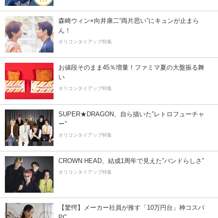
森崎ウィン×向井康二“両片思い”にキュンが止まら
ん！
オリコンタイアップ特集
お値段そのまま45％増量！ファミマ夏の大盤振る舞
い
オリコンタイアップ特集
SUPER★DRAGON、自ら描いた”レトロフューチャ
ー”
オリコンタイアップ特集
CROWN HEAD、結成1周年で見えた”バンドらしさ”
オリコンタイアップ特集
【驚愕】メーカー社員が推す「10万円台」神コスパ
PC