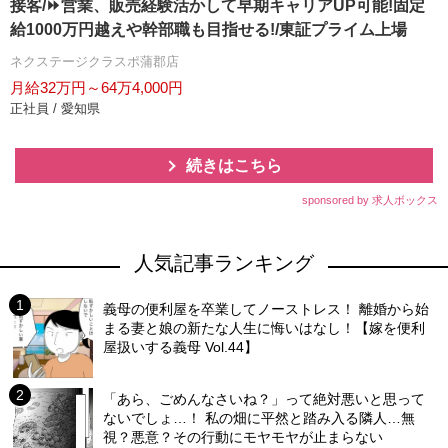
接客/⏩️営業、販売経験活かして早期キャリアUP可能!固定
給1000万円越えや幹部職も目指せる!/東証プライム上場
ネクステージクラスポ蒲郡店
月給32万円～64万4,000円
正社員 / 愛知県
続きはこちら
sponsored by 求人ボックス
人気記事ランキング
義母の便利屋を卒業してノーストレス！ 離婚から始
まる妻と娘の新たな人生に悔いはなし！【嫁を便利
屋扱いする義母 Vol.44】
「あら、ごめんなさいね？」って絶対悪いと思って
ないでしょ…！ 私の畑に平然と踏み入る隣人…無
視？悪意？その行動にモヤモヤが止まらない