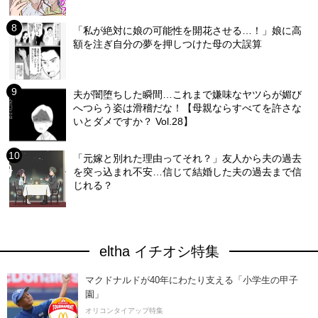
「私が絶対に娘の可能性を開花させる…！」娘に高
額を注ぎ自分の夢を押しつけた母の大誤算
夫が闇堕ちした瞬間…これまで嫌味なヤツらが媚び
へつらう姿は滑稽だな！【母親ならすべてを許さな
いとダメですか？ Vol.28】
「元嫁と別れた理由ってそれ？」友人から夫の過去
を突っ込まれ不安…信じて結婚した夫の過去まで信
じれる？
eltha イチオシ特集
マクドナルドが40年にわたり支える「小学生の甲子
園」
オリコンタイアップ特集