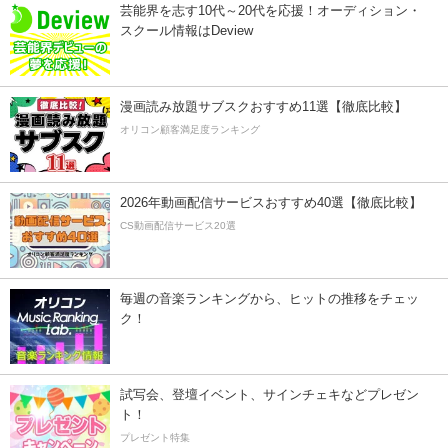
芸能界を志す10代～20代を応援！オーディション・
スクール情報はDeview
漫画読み放題サブスクおすすめ11選【徹底比較】
オリコン顧客満足度ランキング
2026年動画配信サービスおすすめ40選【徹底比較】
CS動画配信サービス20選
毎週の音楽ランキングから、ヒットの推移をチェッ
ク！
試写会、登壇イベント、サインチェキなどプレゼン
ト！
プレゼント特集