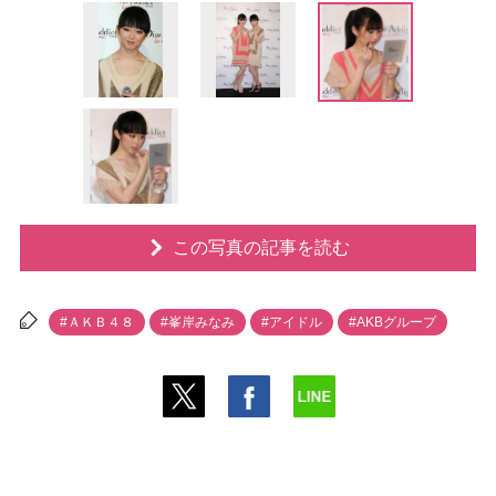
この写真の記事を読む
#ＡＫＢ４８
#峯岸みなみ
#アイドル
#AKBグループ