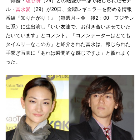
俳優・
塩谷瞬
（29）との熱愛が一部で報じられたモデ
ル・
冨永愛
（29）が20日、金曜レギュラーを務める情報
番組『知りたがり！』（毎週月～金 後2：00 フジテレ
ビ系）に生出演し「いい友達で、お付き合いさせていた
だいています」とコメント。「コメンテーターはとても
タイムリーなこの方」と紹介された冨永は、報じられた
手繋ぎ写真に「あれは瞬間的な感じですよ」と照れまく
った。