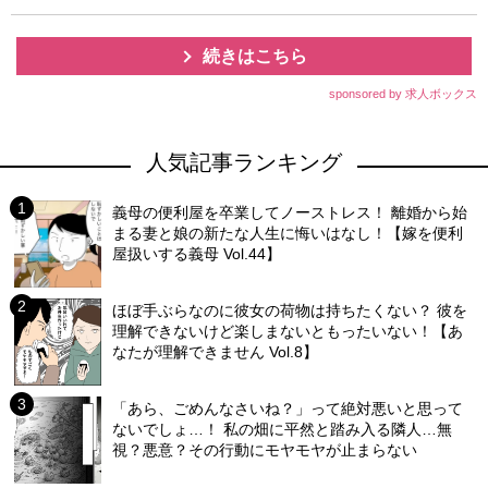
続きはこちら
sponsored by 求人ボックス
人気記事ランキング
義母の便利屋を卒業してノーストレス！ 離婚から始
まる妻と娘の新たな人生に悔いはなし！【嫁を便利
屋扱いする義母 Vol.44】
ほぼ手ぶらなのに彼女の荷物は持ちたくない？ 彼を
理解できないけど楽しまないともったいない！【あ
なたが理解できません Vol.8】
「あら、ごめんなさいね？」って絶対悪いと思って
ないでしょ…！ 私の畑に平然と踏み入る隣人…無
視？悪意？その行動にモヤモヤが止まらない