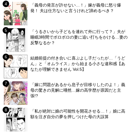
「義母の発言が許せない…！」嫁が義母に怒り爆
発！ 夫は仕方ないと言うけれど諦めるべき？
「うるさいから子どもを連れて外に行って？」夫が
睡眠3時間でボロボロの妻に追い打ちをかける…妻の
反撃なるか？
結婚前提の付き合いに喜ぶよし子だったが…「うど
ん」と「オムライス」から始まる小さな違和感【あ
なたが理解できません Vol.5】
「嫁に問題があるから息子が目移りしたのよ！」義
母の驚きの見解に唖然…嫁の高学歴が原因だと主
張!?
「私が絶対に娘の可能性を開花させる…！」娘に高
額を注ぎ自分の夢を押しつけた母の大誤算