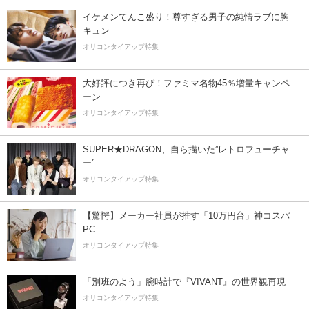
イケメンてんこ盛り！尊すぎる男子の純情ラブに胸
キュン
オリコンタイアップ特集
大好評につき再び！ファミマ名物45％増量キャンペ
ーン
オリコンタイアップ特集
SUPER★DRAGON、自ら描いた”レトロフューチャ
ー”
オリコンタイアップ特集
【驚愕】メーカー社員が推す「10万円台」神コスパ
PC
オリコンタイアップ特集
「別班のよう」腕時計で『VIVANT』の世界観再現
オリコンタイアップ特集