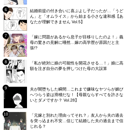
結婚前提の付き合いに喜ぶよし子だったが…「うど
ん」と「オムライス」から始まる小さな違和感【あ
なたが理解できません Vol.5】
「嫁に問題があるから息子が目移りしたのよ！」義
母の驚きの見解に唖然…嫁の高学歴が原因だと主
張!?
「私が絶対に娘の可能性を開花させる…！」娘に高
額を注ぎ自分の夢を押しつけた母の大誤算
夫が闇堕ちした瞬間…これまで嫌味なヤツらが媚び
へつらう姿は滑稽だな！【母親ならすべてを許さな
いとダメですか？ Vol.28】
「元嫁と別れた理由ってそれ？」友人から夫の過去
を突っ込まれ不安…信じて結婚した夫の過去まで信
じれる？