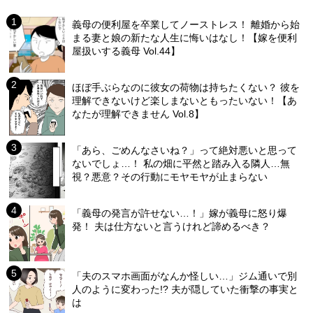
義母の便利屋を卒業してノーストレス！ 離婚から始
まる妻と娘の新たな人生に悔いはなし！【嫁を便利
屋扱いする義母 Vol.44】
ほぼ手ぶらなのに彼女の荷物は持ちたくない？ 彼を
理解できないけど楽しまないともったいない！【あ
なたが理解できません Vol.8】
「あら、ごめんなさいね？」って絶対悪いと思って
ないでしょ…！ 私の畑に平然と踏み入る隣人…無
視？悪意？その行動にモヤモヤが止まらない
「義母の発言が許せない…！」嫁が義母に怒り爆
発！ 夫は仕方ないと言うけれど諦めるべき？
「夫のスマホ画面がなんか怪しい…」ジム通いで別
人のように変わった!? 夫が隠していた衝撃の事実と
は