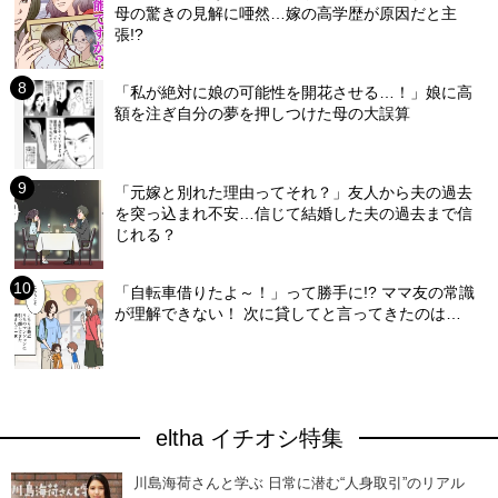
母の驚きの見解に唖然…嫁の高学歴が原因だと主
張!?
「私が絶対に娘の可能性を開花させる…！」娘に高
額を注ぎ自分の夢を押しつけた母の大誤算
「元嫁と別れた理由ってそれ？」友人から夫の過去
を突っ込まれ不安…信じて結婚した夫の過去まで信
じれる？
「自転車借りたよ～！」って勝手に!? ママ友の常識
が理解できない！ 次に貸してと言ってきたのは…
eltha イチオシ特集
川島海荷さんと学ぶ 日常に潜む“人身取引”のリアル