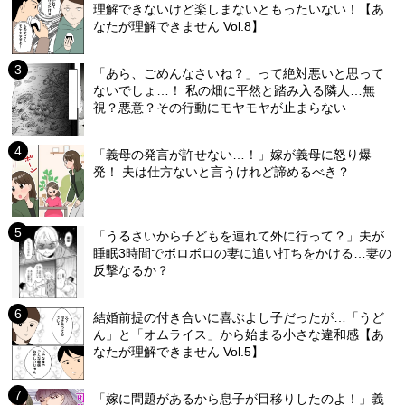
理解できないけど楽しまないともったいない！【あ
なたが理解できません Vol.8】
「あら、ごめんなさいね？」って絶対悪いと思って
ないでしょ…！ 私の畑に平然と踏み入る隣人…無
視？悪意？その行動にモヤモヤが止まらない
「義母の発言が許せない…！」嫁が義母に怒り爆
発！ 夫は仕方ないと言うけれど諦めるべき？
「うるさいから子どもを連れて外に行って？」夫が
睡眠3時間でボロボロの妻に追い打ちをかける…妻の
反撃なるか？
結婚前提の付き合いに喜ぶよし子だったが…「うど
ん」と「オムライス」から始まる小さな違和感【あ
なたが理解できません Vol.5】
「嫁に問題があるから息子が目移りしたのよ！」義