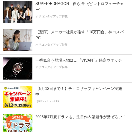
SUPER★DRAGON、自ら描いた”レトロフューチャ
ー”
オリコンタイアップ特集
【驚愕】メーカー社員が推す「10万円台」神コスパ
PC
オリコンタイアップ特集
一番似合う登場人物は…『VIVANT』限定ウオッチ
オリコンタイアップ特集
【8月12日まで！】チョコザップキャンペーン実施
中！
（PR）chocoZAP
2026年7月夏ドラマも、注目作＆話題作が勢ぞろい！