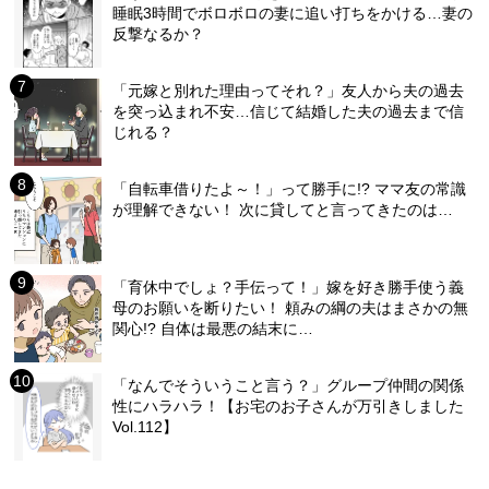
睡眠3時間でボロボロの妻に追い打ちをかける…妻の
反撃なるか？
「元嫁と別れた理由ってそれ？」友人から夫の過去
を突っ込まれ不安…信じて結婚した夫の過去まで信
じれる？
「自転車借りたよ～！」って勝手に!? ママ友の常識
が理解できない！ 次に貸してと言ってきたのは…
「育休中でしょ？手伝って！」嫁を好き勝手使う義
母のお願いを断りたい！ 頼みの綱の夫はまさかの無
関心!? 自体は最悪の結末に…
「なんでそういうこと言う？」グループ仲間の関係
性にハラハラ！【お宅のお子さんが万引きしました
Vol.112】