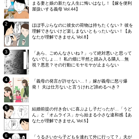
まる妻と娘の新たな人生に悔いはなし！【嫁を便利
屋扱いする義母 Vol.44】
ほぼ手ぶらなのに彼女の荷物は持ちたくない？ 彼を
理解できないけど楽しまないともったいない！【あ
なたが理解できません Vol.8】
「あら、ごめんなさいね？」って絶対悪いと思って
ないでしょ…！ 私の畑に平然と踏み入る隣人…無
視？悪意？その行動にモヤモヤが止まらない
「義母の発言が許せない…！」嫁が義母に怒り爆
発！ 夫は仕方ないと言うけれど諦めるべき？
結婚前提の付き合いに喜ぶよし子だったが…「うど
ん」と「オムライス」から始まる小さな違和感【あ
なたが理解できません Vol.5】
「うるさいから子どもを連れて外に行って？」夫が