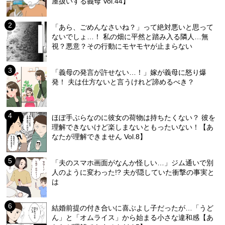
屋扱いする義母 Vol.44】
「あら、ごめんなさいね？」って絶対悪いと思って
ないでしょ…！ 私の畑に平然と踏み入る隣人…無
視？悪意？その行動にモヤモヤが止まらない
「義母の発言が許せない…！」嫁が義母に怒り爆
発！ 夫は仕方ないと言うけれど諦めるべき？
ほぼ手ぶらなのに彼女の荷物は持ちたくない？ 彼を
理解できないけど楽しまないともったいない！【あ
なたが理解できません Vol.8】
「夫のスマホ画面がなんか怪しい…」ジム通いで別
人のように変わった!? 夫が隠していた衝撃の事実と
は
結婚前提の付き合いに喜ぶよし子だったが…「うど
ん」と「オムライス」から始まる小さな違和感【あ