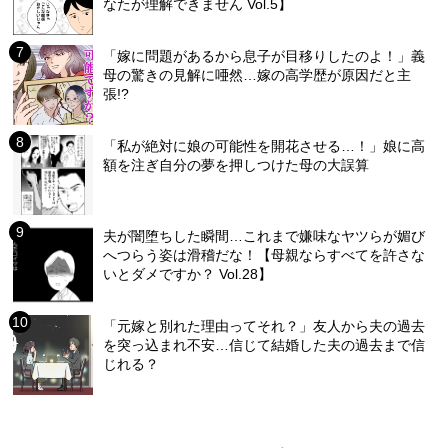
なたが理解できません Vol.5】
「嫁に問題があるから息子が目移りしたのよ！」義
母の驚きの見解に唖然…嫁の高学歴が原因だと主
張!?
「私が絶対に娘の可能性を開花させる…！」娘に高
額を注ぎ自分の夢を押しつけた母の大誤算
夫が闇堕ちした瞬間…これまで嫌味なヤツらが媚び
へつらう姿は滑稽だな！【母親ならすべてを許さな
いとダメですか？ Vol.28】
「元嫁と別れた理由ってそれ？」友人から夫の過去
を突っ込まれ不安…信じて結婚した夫の過去まで信
じれる？