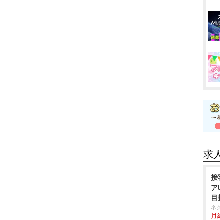
求
接
ア
目
ネ
月給