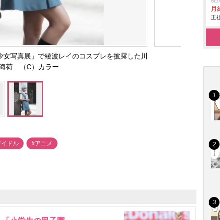
株
月
正社
少女写真展」で綾波レイのコスプレを披露した川
海荷 （C）カラー
アイドル
#アニメ