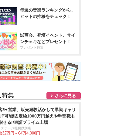
毎週の音楽ランキングから、
ヒットの推移をチェック！
試写会、登壇イベント、サイ
ンチェキなどプレゼント！
プレゼント特集
人特集
さらに見る
客/⏩️営業、販売経験活かして早期キャリ
UP可能!固定給1000万円越えや幹部職も
指せる!/東証プライム上場
クステージ札幌厚別店
32万円～64万4,000円