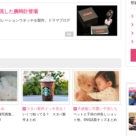
登
表現した腕時計登場
ラボレーションウオッチを製作。ドラマプロデ
とめ
スタバ新作イッキ見せ！
天使級に可愛い子供たち
猫写真集…
いくつ知ってる？ スタバ新
ペットと子供の仲良しショッ
リ
作まとめ
ト他、SNS話題キッズまとめ