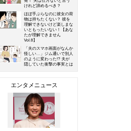
発！ 夫は仕方ないと言う
けれど諦めるべき？
ほぼ手ぶらなのに彼女の荷
物は持ちたくない？ 彼を
理解できないけど楽しまな
いともったいない！【あな
たが理解できません
Vol.8】
「夫のスマホ画面がなんか
怪しい…」ジム通いで別人
のように変わった!? 夫が
隠していた衝撃の事実とは
エンタメニュース