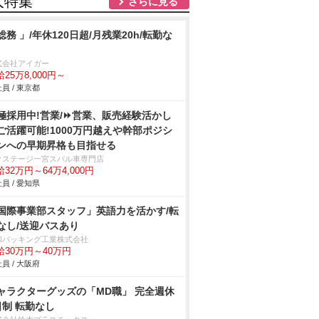
人特集
さらに見る
総務 」/年休120日超/月残業20h/転勤な
式会社アイガー
25万8,000円～
員 / 東京都
極採用中!営業/⏩️営業、販売経験活かし
ご活躍可能!1000万円越えや幹部ポジシ
ンへの早期昇格も目指せる
クステージ一宮スバル車専門店
32万円～64万4,000円
員 / 愛知県
国際事業部スタッフ」英語力を活かす/転
なし/送迎バスあり
和パッキング工業株式会社
給30万円～40万円
員 / 大阪府
ャラクターグッズの「MD職」 完全週休
日制 転勤なし