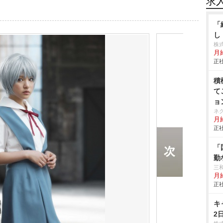
求
「
し
株
月給
正社
積
て
ョ
ネ
月給
正社
「
勤
三
月
正社
キ
2