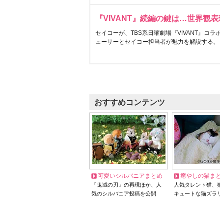
『VIVANT』続編の鍵は…世界観
セイコーが、TBS系日曜劇場『VIVANT』コ
ューサーとセイコー担当者が魅力を解説する。
おすすめコンテンツ
可愛いシルバニアまとめ
癒やしの猫ま
『鬼滅の刃』の再現ほか、人
人気タレント猫、
気のシルバニア投稿を公開
キュートな猫ズラ