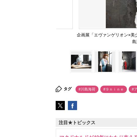
企画展「エヴァンゲリオン×美
島
タグ
#川島海荷
#９ｎｉｎｅ
#
注目★トピックス