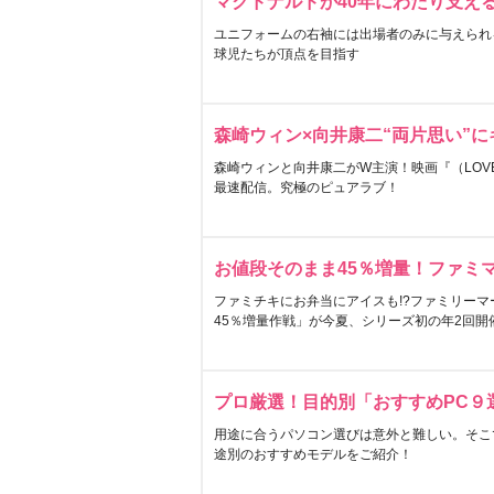
マクドナルドが40年にわたり支え
ユニフォームの右袖には出場者のみに与えられ
球児たちが頂点を目指す
森崎ウィン×向井康二“両片思い”
森崎ウィンと向井康二がW主演！映画『（LOVE S
最速配信。究極のピュアラブ！
お値段そのまま45％増量！ファミ
ファミチキにお弁当にアイスも!?ファミリーマ
45％増量作戦」が今夏、シリーズ初の年2回開
プロ厳選！目的別「おすすめPC９
用途に合うパソコン選びは意外と難しい。そこ
途別のおすすめモデルをご紹介！