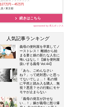
式会社鈴木プラスチックス
給27万円～45万円
員 / 東京都
続きはこちら
sponsored by 求人ボックス
人気記事ランキング
義母の便利屋を卒業してノ
ーストレス！ 離婚から始
まる妻と娘の新たな人生に
悔いはなし！【嫁を便利屋
扱いする義母 Vol.44】
「あら、ごめんなさい
ね？」って絶対悪いと思っ
てないでしょ…！ 私の畑
に平然と踏み入る隣人…無
視？悪意？その行動にモヤ
モヤが止まらない
「義母の発言が許せな
い…！」嫁が義母に怒り爆