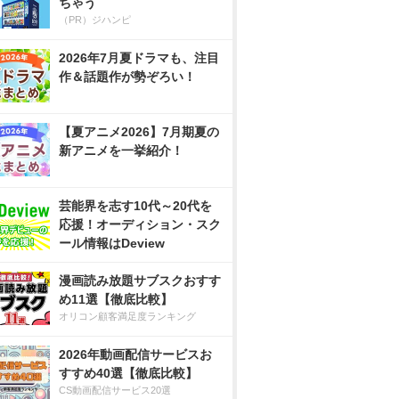
ちゃう
（PR）ジハンピ
2026年7月夏ドラマも、注目
作＆話題作が勢ぞろい！
【夏アニメ2026】7月期夏の
新アニメを一挙紹介！
芸能界を志す10代～20代を
応援！オーディション・スク
ール情報はDeview
漫画読み放題サブスクおすす
め11選【徹底比較】
オリコン顧客満足度ランキング
2026年動画配信サービスお
すすめ40選【徹底比較】
CS動画配信サービス20選