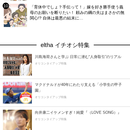
「育休中でしょ？手伝って！」嫁を好き勝手使う義
母のお願いを断りたい！ 頼みの綱の夫はまさかの無
関心!? 自体は最悪の結末に…
eltha イチオシ特集
川島海荷さんと学ぶ 日常に潜む“人身取引”のリアル
オリコンタイアップ特集
マクドナルドが40年にわたり支える「小学生の甲子
園」
オリコンタイアップ特集
向井康二イケメンすぎ！純愛『（LOVE SONG）』
オリコンタイアップ特集