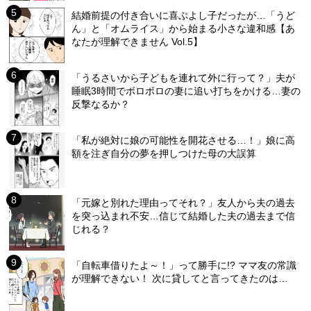
結婚前提の付き合いに喜ぶよし子だったが…「うど
ん」と「オムライス」から始まる小さな違和感【あ
なたが理解できません Vol.5】
「うるさいから子どもを連れて外に行って？」夫が
睡眠3時間でボロボロの妻に追い打ちをかける…妻の
反撃なるか？
「私が絶対に娘の可能性を開花させる…！」娘に高
額を注ぎ自分の夢を押しつけた母の大誤算
「元嫁と別れた理由ってそれ？」友人から夫の過去
を突っ込まれ不安…信じて結婚した夫の過去まで信
じれる？
「自転車借りたよ～！」って勝手に!? ママ友の常識
が理解できない！ 次に貸してと言ってきたのは…