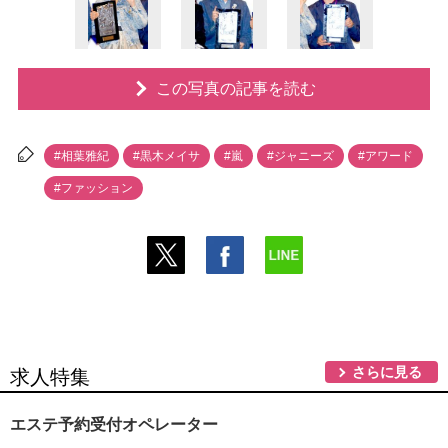
この写真の記事を読む
#相葉雅紀
#黒木メイサ
#嵐
#ジャニーズ
#アワード
#ファッション
さらに見る
求人特集
エステ予約受付オペレーター