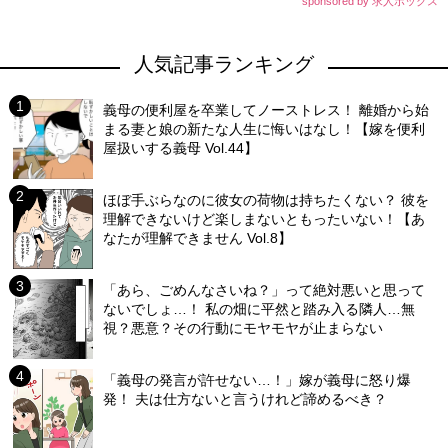
sponsored by 求人ボックス
人気記事ランキング
義母の便利屋を卒業してノーストレス！ 離婚から始
まる妻と娘の新たな人生に悔いはなし！【嫁を便利
屋扱いする義母 Vol.44】
ほぼ手ぶらなのに彼女の荷物は持ちたくない？ 彼を
理解できないけど楽しまないともったいない！【あ
なたが理解できません Vol.8】
「あら、ごめんなさいね？」って絶対悪いと思って
ないでしょ…！ 私の畑に平然と踏み入る隣人…無
視？悪意？その行動にモヤモヤが止まらない
「義母の発言が許せない…！」嫁が義母に怒り爆
発！ 夫は仕方ないと言うけれど諦めるべき？