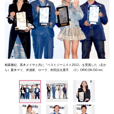
相葉雅紀、黒木メイサと共に『ベストジーニスト2012』を受賞した（左か
ら）夏木マリ、井浦新、ローラ、村田諒太選手 （C）ORICON DD inc.