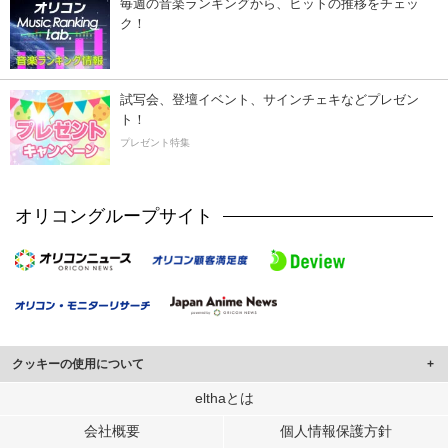
毎週の音楽ランキングから、ヒットの推移をチェッ
ク！
試写会、登壇イベント、サインチェキなどプレゼン
ト！
プレゼント特集
オリコングループサイト
クッキーの使用について
このサイトでは Cookie を使用して、ユーザーに合わせたコンテンツや広告の
elthaとは
表示、ソーシャル メディア機能の提供、広告の表示回数やクリック数の測定を
会社概要
個人情報保護方針
行っています。
また、ユーザーによるサイトの利用状況についても情報を収集し、ソーシャル