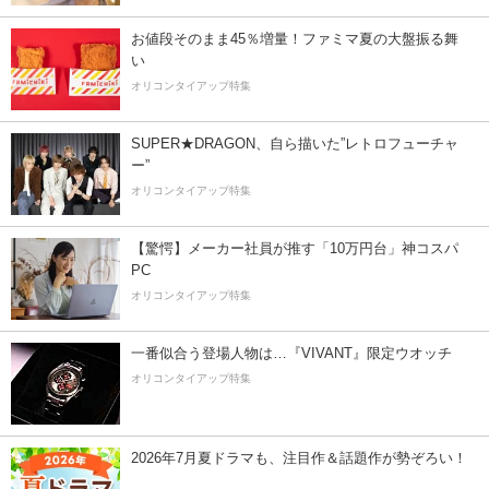
お値段そのまま45％増量！ファミマ夏の大盤振る舞
い
オリコンタイアップ特集
SUPER★DRAGON、自ら描いた”レトロフューチャ
ー”
オリコンタイアップ特集
【驚愕】メーカー社員が推す「10万円台」神コスパ
PC
オリコンタイアップ特集
一番似合う登場人物は…『VIVANT』限定ウオッチ
オリコンタイアップ特集
2026年7月夏ドラマも、注目作＆話題作が勢ぞろい！