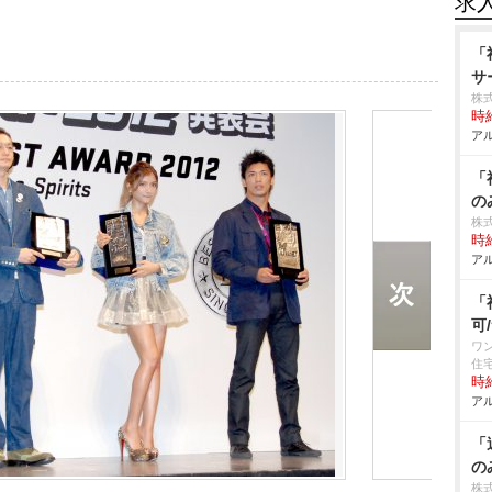
求
「
サ
株
時給
アル
「
の
株式
時給
アル
「
可
ワ
住
時給
アル
「
の
株