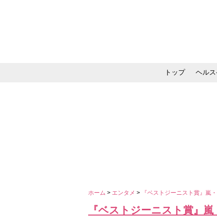
トップ
ヘルス
メイク・コスメ・スキ
ホーム
>
エンタメ
>
『ベストジーニスト賞』嵐・
『ベストジーニスト賞』嵐