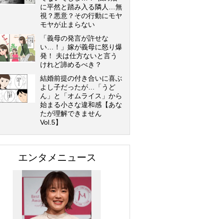
に平然と踏み入る隣人…無
視？悪意？その行動にモヤ
モヤが止まらない
「義母の発言が許せな
い…！」嫁が義母に怒り爆
発！ 夫は仕方ないと言う
けれど諦めるべき？
結婚前提の付き合いに喜ぶ
よし子だったが…「うど
ん」と「オムライス」から
始まる小さな違和感【あな
たが理解できません
Vol.5】
エンタメニュース