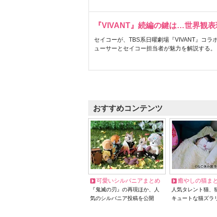
『VIVANT』続編の鍵は…世界観
セイコーが、TBS系日曜劇場『VIVANT』コ
ューサーとセイコー担当者が魅力を解説する。
おすすめコンテンツ
可愛いシルバニアまとめ
癒やしの猫ま
『鬼滅の刃』の再現ほか、人
人気タレント猫、
気のシルバニア投稿を公開
キュートな猫ズラ