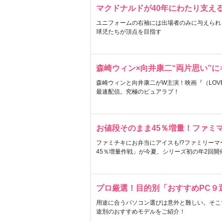
マクドナルドが40年にわたり支え
ユニフォームの右袖には出場者のみに与えられ
球児たちが頂点を目指す
森崎ウィン×向井康二“両片思い”
森崎ウィンと向井康二がW主演！映画『（LOVE S
最速配信。究極のピュアラブ！
お値段そのまま45％増量！ファミ
ファミチキにお弁当にアイスも!?ファミリーマ
45％増量作戦」が今夏、シリーズ初の年2回開
プロ厳選！目的別「おすすめPC９
用途に合うパソコン選びは意外と難しい。そこ
途別のおすすめモデルをご紹介！