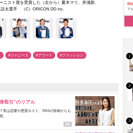
ーニスト賞を受賞した（左から）夏木マリ、井浦新、
時給
太選手 （C）ORICON DD inc.
アル
嵐
#ジャニーズ
#アワード
#ファッション
身取引”のリアル
？実は恋愛や悪質ホスト、SNSの投稿からも
態。