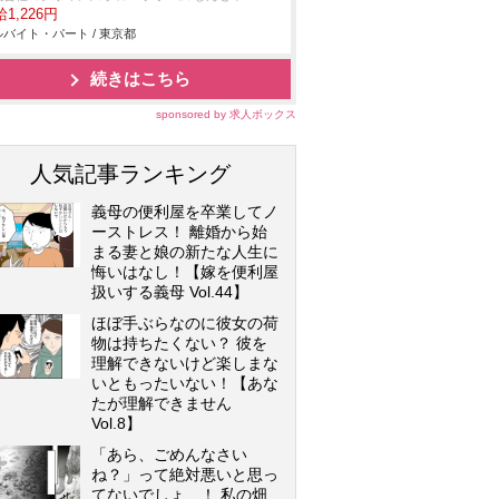
1,226円
バイト・パート / 東京都
続きはこちら
sponsored by 求人ボックス
人気記事ランキング
義母の便利屋を卒業してノ
ーストレス！ 離婚から始
まる妻と娘の新たな人生に
悔いはなし！【嫁を便利屋
扱いする義母 Vol.44】
ほぼ手ぶらなのに彼女の荷
物は持ちたくない？ 彼を
理解できないけど楽しまな
いともったいない！【あな
たが理解できません
Vol.8】
「あら、ごめんなさい
ね？」って絶対悪いと思っ
てないでしょ…！ 私の畑