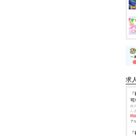
求
「
可
株
んき
時給
アル
「