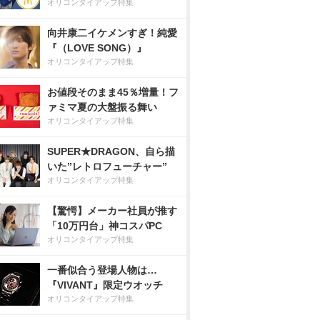
オリコンタイアップ特集
向井康二イケメンすぎ！純愛
『（LOVE SONG）』
オリコンタイアップ特集
お値段そのまま45％増量！フ
ァミマ夏の大盤振る舞い
オリコンタイアップ特集
SUPER★DRAGON、自ら描
いた”レトロフューチャー”
オリコンタイアップ特集
【驚愕】メーカー社員が推す
「10万円台」神コスパPC
オリコンタイアップ特集
一番似合う登場人物は…
『VIVANT』限定ウオッチ
オリコンタイアップ特集