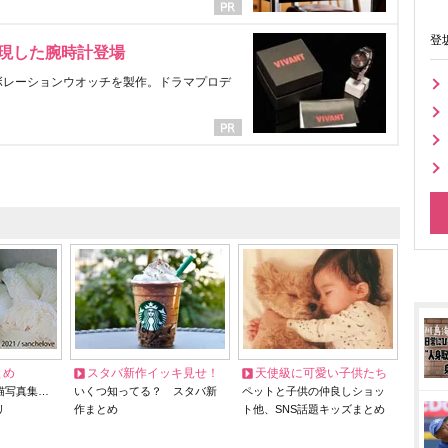
登
表現した腕時計登場
ラボレーションウオッチを製作。ドラマプロデ
とめ
スタバ新作イッキ見せ！
天使級に可愛い子供たち
猫写真集…
いくつ知ってる？ スタバ新
ペットと子供の仲良しショッ
リ
作まとめ
ト他、SNS話題キッズまとめ