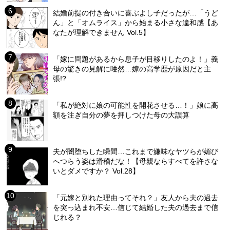
結婚前提の付き合いに喜ぶよし子だったが…「うど
ん」と「オムライス」から始まる小さな違和感【あ
なたが理解できません Vol.5】
「嫁に問題があるから息子が目移りしたのよ！」義
母の驚きの見解に唖然…嫁の高学歴が原因だと主
張!?
「私が絶対に娘の可能性を開花させる…！」娘に高
額を注ぎ自分の夢を押しつけた母の大誤算
夫が闇堕ちした瞬間…これまで嫌味なヤツらが媚び
へつらう姿は滑稽だな！【母親ならすべてを許さな
いとダメですか？ Vol.28】
「元嫁と別れた理由ってそれ？」友人から夫の過去
を突っ込まれ不安…信じて結婚した夫の過去まで信
じれる？