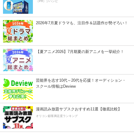
（PR）ジハンピ
2026年7月夏ドラマも、注目作＆話題作が勢ぞろい！
【夏アニメ2026】7月期夏の新アニメを一挙紹介！
芸能界を志す10代～20代を応援！オーディション・
スクール情報はDeview
漫画読み放題サブスクおすすめ11選【徹底比較】
オリコン顧客満足度ランキング