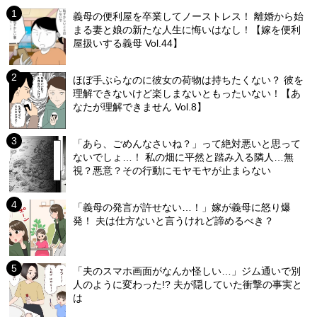
義母の便利屋を卒業してノーストレス！ 離婚から始
まる妻と娘の新たな人生に悔いはなし！【嫁を便利
屋扱いする義母 Vol.44】
ほぼ手ぶらなのに彼女の荷物は持ちたくない？ 彼を
理解できないけど楽しまないともったいない！【あ
なたが理解できません Vol.8】
「あら、ごめんなさいね？」って絶対悪いと思って
ないでしょ…！ 私の畑に平然と踏み入る隣人…無
視？悪意？その行動にモヤモヤが止まらない
「義母の発言が許せない…！」嫁が義母に怒り爆
発！ 夫は仕方ないと言うけれど諦めるべき？
「夫のスマホ画面がなんか怪しい…」ジム通いで別
人のように変わった!? 夫が隠していた衝撃の事実と
は