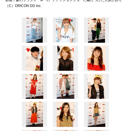
若槻千夏のブランド『w・c』ファッションショーに駆けつけた大原かおり
（C）ORICON DD inc.