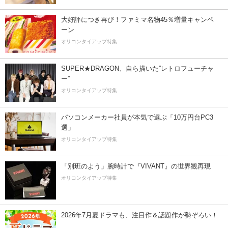
大好評につき再び！ファミマ名物45％増量キャンペ
ーン
オリコンタイアップ特集
SUPER★DRAGON、自ら描いた”レトロフューチャ
ー”
オリコンタイアップ特集
パソコンメーカー社員が本気で選ぶ「10万円台PC3
選」
オリコンタイアップ特集
「別班のよう」腕時計で『VIVANT』の世界観再現
オリコンタイアップ特集
2026年7月夏ドラマも、注目作＆話題作が勢ぞろい！