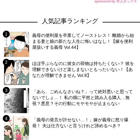
sponsored by 求人ボックス
人気記事ランキング
義母の便利屋を卒業してノーストレス！ 離婚から始
まる妻と娘の新たな人生に悔いはなし！【嫁を便利
屋扱いする義母 Vol.44】
ほぼ手ぶらなのに彼女の荷物は持ちたくない？ 彼を
理解できないけど楽しまないともったいない！【あ
なたが理解できません Vol.8】
「あら、ごめんなさいね？」って絶対悪いと思って
ないでしょ…！ 私の畑に平然と踏み入る隣人…無
視？悪意？その行動にモヤモヤが止まらない
「義母の発言が許せない…！」嫁が義母に怒り爆
発！ 夫は仕方ないと言うけれど諦めるべき？