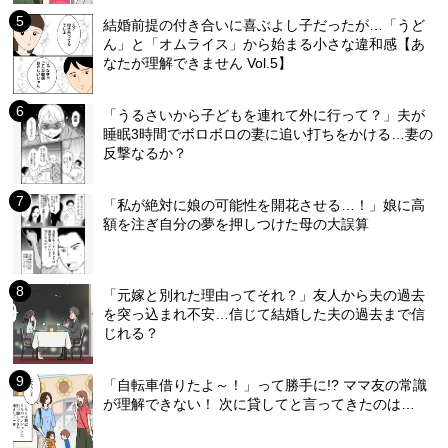
結婚前提の付き合いに喜ぶよし子だったが…「うど
ん」と「オムライス」から始まる小さな違和感【あ
なたが理解できません Vol.5】
「うるさいから子どもを連れて外に行って？」夫が
睡眠3時間でボロボロの妻に追い打ちをかける…妻の
反撃なるか？
「私が絶対に娘の可能性を開花させる…！」娘に高
額を注ぎ自分の夢を押しつけた母の大誤算
「元嫁と別れた理由ってそれ？」友人から夫の過去
を突っ込まれ不安…信じて結婚した夫の過去まで信
じれる？
「自転車借りたよ～！」って勝手に!? ママ友の常識
が理解できない！ 次に貸してと言ってきたのは…