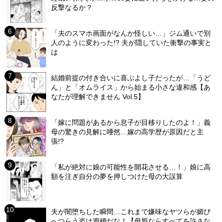
反撃なるか？
「夫のスマホ画面がなんか怪しい…」ジム通いで別
人のように変わった!? 夫が隠していた衝撃の事実と
は
結婚前提の付き合いに喜ぶよし子だったが…「うど
ん」と「オムライス」から始まる小さな違和感【あ
なたが理解できません Vol.5】
「嫁に問題があるから息子が目移りしたのよ！」義
母の驚きの見解に唖然…嫁の高学歴が原因だと主
張!?
「私が絶対に娘の可能性を開花させる…！」娘に高
額を注ぎ自分の夢を押しつけた母の大誤算
夫が闇堕ちした瞬間…これまで嫌味なヤツらが媚び
へつらう姿は滑稽だな！【母親ならすべてを許さな