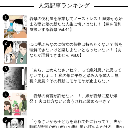
人気記事ランキング
義母の便利屋を卒業してノーストレス！ 離婚から始
まる妻と娘の新たな人生に悔いはなし！【嫁を便利
屋扱いする義母 Vol.44】
ほぼ手ぶらなのに彼女の荷物は持ちたくない？ 彼を
理解できないけど楽しまないともったいない！【あ
なたが理解できません Vol.8】
「あら、ごめんなさいね？」って絶対悪いと思って
ないでしょ…！ 私の畑に平然と踏み入る隣人…無
視？悪意？その行動にモヤモヤが止まらない
「義母の発言が許せない…！」嫁が義母に怒り爆
発！ 夫は仕方ないと言うけれど諦めるべき？
「うるさいから子どもを連れて外に行って？」夫が
睡眠3時間でボロボロの妻に追い打ちをかける…妻の