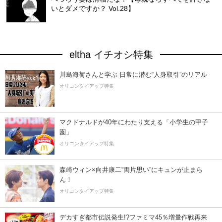
いとダメですか？ Vol.28】
eltha イチオシ特集
川島海荷さんと学ぶ 日常に潜む“人身取引”のリアル
オリコンタイアップ特集
マクドナルドが40年にわたり支える「小学生の甲子
園」
オリコンタイアップ特集
森崎ウィン×向井康二“両片思い”にキュンが止まら
ん！
オリコンタイアップ特集
デカすぎ都市伝説発生!?ファミマ45％増量作戦再来