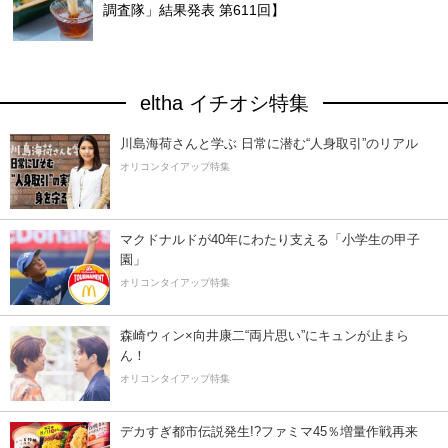
調査隊」結果発表 第611回】
eltha イチオシ特集
川島海荷さんと学ぶ 日常に潜む“人身取引”のリアル
オリコンタイアップ特集
マクドナルドが40年にわたり支える「小学生の甲子
園」
オリコンタイアップ特集
森崎ウィン×向井康二“両片思い”にキュンが止まら
ん！
オリコンタイアップ特集
デカすぎ都市伝説発生!?ファミマ45％増量作戦再来