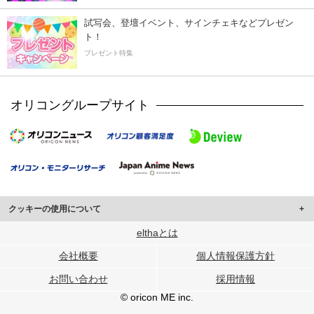
試写会、登壇イベント、サインチェキなどプレゼン
ト！
プレゼント特集
オリコングループサイト
クッキーの使用について
このサイトでは Cookie を使用して、ユーザーに合わせたコンテンツや広告の
elthaとは
表示、ソーシャル メディア機能の提供、広告の表示回数やクリック数の測定を
会社概要
個人情報保護方針
行っています。
また、ユーザーによるサイトの利用状況についても情報を収集し、ソーシャル
お問い合わせ
採用情報
メディアや広告配信、データ解析の各パートナーに提供しています。
各パートナーは、この情報とユーザーが各パートナーに提供した他の情報や、
© oricon ME inc.
ユーザーが各パートナーのサービスを使用したときに収集した他の情報を組み