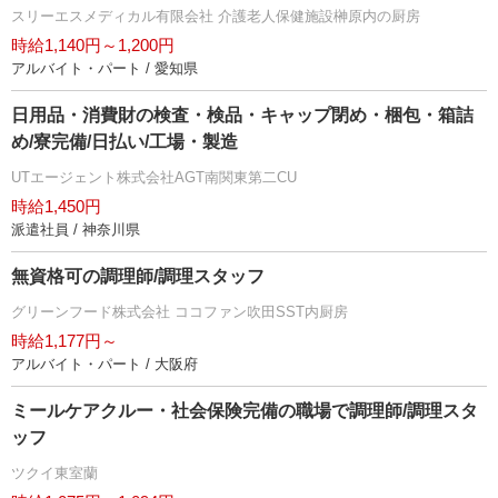
スリーエスメディカル有限会社 介護老人保健施設榊原内の厨房
時給1,140円～1,200円
アルバイト・パート / 愛知県
日用品・消費財の検査・検品・キャップ閉め・梱包・箱詰
め/寮完備/日払い/工場・製造
UTエージェント株式会社AGT南関東第二CU
時給1,450円
派遣社員 / 神奈川県
無資格可の調理師/調理スタッフ
グリーンフード株式会社 ココファン吹田SST内厨房
時給1,177円～
アルバイト・パート / 大阪府
ミールケアクルー・社会保険完備の職場で調理師/調理スタ
ッフ
ツクイ東室蘭