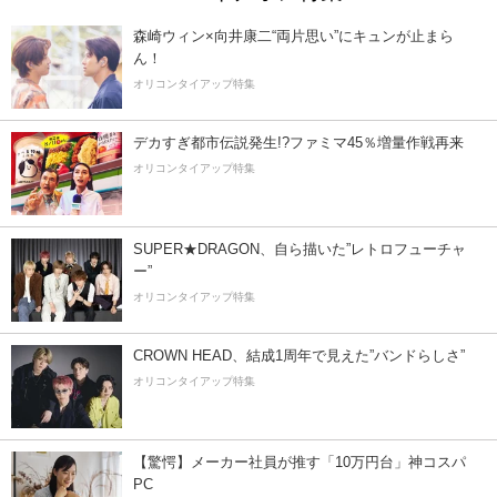
森崎ウィン×向井康二“両片思い”にキュンが止まら
ん！
オリコンタイアップ特集
デカすぎ都市伝説発生!?ファミマ45％増量作戦再来
オリコンタイアップ特集
SUPER★DRAGON、自ら描いた”レトロフューチャ
ー”
オリコンタイアップ特集
CROWN HEAD、結成1周年で見えた”バンドらしさ”
オリコンタイアップ特集
【驚愕】メーカー社員が推す「10万円台」神コスパ
PC