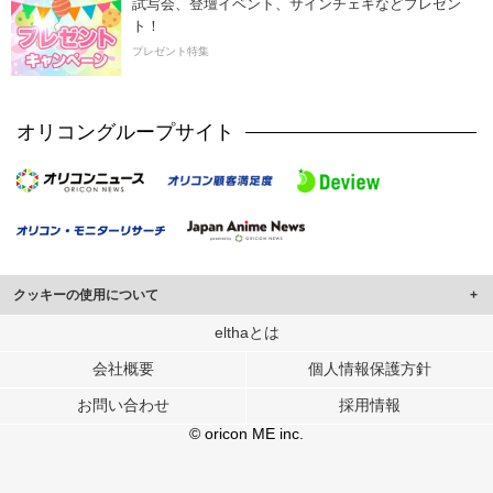
試写会、登壇イベント、サインチェキなどプレゼン
ト！
プレゼント特集
オリコングループサイト
クッキーの使用について
このサイトでは Cookie を使用して、ユーザーに合わせたコンテンツや広告の
elthaとは
表示、ソーシャル メディア機能の提供、広告の表示回数やクリック数の測定を
会社概要
個人情報保護方針
行っています。
また、ユーザーによるサイトの利用状況についても情報を収集し、ソーシャル
お問い合わせ
採用情報
メディアや広告配信、データ解析の各パートナーに提供しています。
各パートナーは、この情報とユーザーが各パートナーに提供した他の情報や、
© oricon ME inc.
ユーザーが各パートナーのサービスを使用したときに収集した他の情報を組み
合わせて使用することがあります。