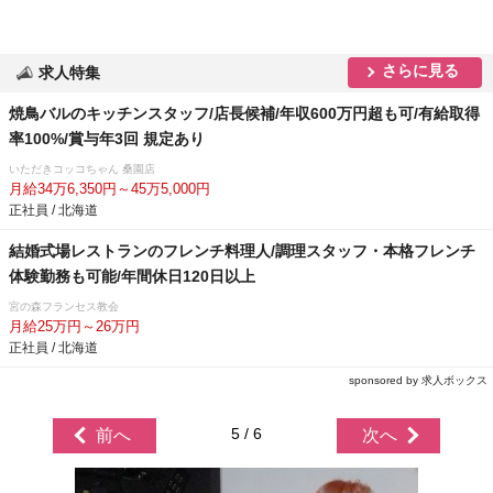
さらに見る
求人特集
焼鳥バルのキッチンスタッフ/店長候補/年収600万円超も可/有給取得
率100%/賞与年3回 規定あり
いただきコッコちゃん 桑園店
月給34万6,350円～45万5,000円
正社員 / 北海道
結婚式場レストランのフレンチ料理人/調理スタッフ・本格フレンチ
体験勤務も可能/年間休日120日以上
宮の森フランセス教会
月給25万円～26万円
正社員 / 北海道
sponsored by 求人ボックス
5 / 6
前へ
次へ