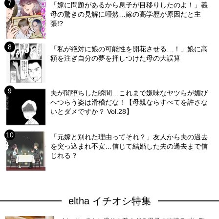
「嫁に問題があるから息子が目移りしたのよ！」義
母の驚きの見解に唖然…嫁の高学歴が原因だと主
張!?
「私が絶対に娘の可能性を開花させる…！」娘に高
額を注ぎ自分の夢を押しつけた母の大誤算
夫が闇堕ちした瞬間…これまで嫌味なヤツらが媚び
へつらう姿は滑稽だな！【母親ならすべてを許さな
いとダメですか？ Vol.28】
「元嫁と別れた理由ってそれ？」友人から夫の過去
を突っ込まれ不安…信じて結婚した夫の過去まで信
じれる？
eltha イチオシ特集