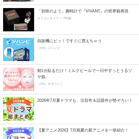
「別班のよう」腕時計で『VIVANT』の世界観再現
オリコンタイアップ特集
自販機にピッ！ですぐに買えちゃう
（PR）ジハンピ
朝1分貼るだけ！ミルクピールで一日中ずっとうるツ
ヤ肌
（PR）サボリーノ
2026年7月夏ドラマも、注目作＆話題作が勢ぞろい！
【夏アニメ2026】7月期夏の新アニメを一挙紹介！