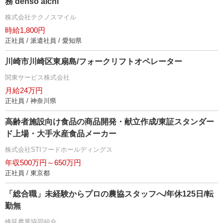
務 denso aichi
株式会社テクノスマイル
時給1,800円
正社員 / 派遣社員 / 愛知県
川崎市川崎区東扇島/フォークリフトオペレーター
関東サービス株式会社
月給24万円
正社員 / 神奈川県
高齢者施設向け食品の商品開発・献立作成/東証スタンダー
ド上場・大手水産食品メーカー
株式会社STIフードホールディングス
年収500万円～650万円
正社員 / 東京都
「総合職」未経験からプロの農協スタッフへ/年休125日/転
勤無
峰延農業協同組合