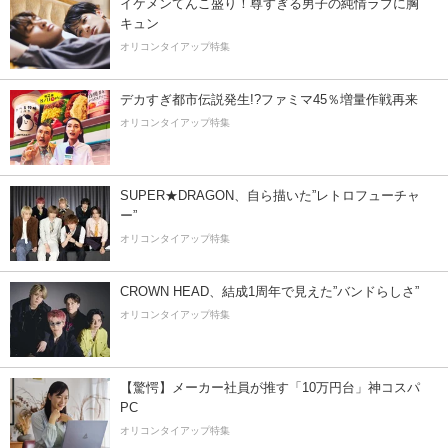
イケメンてんこ盛り！尊すぎる男子の純情ラブに胸
キュン
オリコンタイアップ特集
デカすぎ都市伝説発生!?ファミマ45％増量作戦再来
オリコンタイアップ特集
SUPER★DRAGON、自ら描いた”レトロフューチャ
ー”
オリコンタイアップ特集
CROWN HEAD、結成1周年で見えた”バンドらしさ”
オリコンタイアップ特集
【驚愕】メーカー社員が推す「10万円台」神コスパ
PC
オリコンタイアップ特集