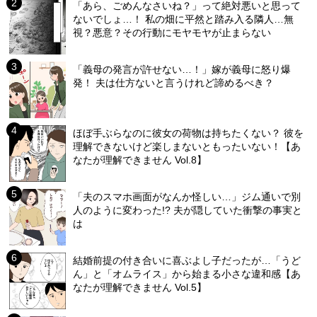
「あら、ごめんなさいね？」って絶対悪いと思って
ないでしょ…！ 私の畑に平然と踏み入る隣人…無
視？悪意？その行動にモヤモヤが止まらない
「義母の発言が許せない…！」嫁が義母に怒り爆
発！ 夫は仕方ないと言うけれど諦めるべき？
ほぼ手ぶらなのに彼女の荷物は持ちたくない？ 彼を
理解できないけど楽しまないともったいない！【あ
なたが理解できません Vol.8】
「夫のスマホ画面がなんか怪しい…」ジム通いで別
人のように変わった!? 夫が隠していた衝撃の事実と
は
結婚前提の付き合いに喜ぶよし子だったが…「うど
ん」と「オムライス」から始まる小さな違和感【あ
なたが理解できません Vol.5】