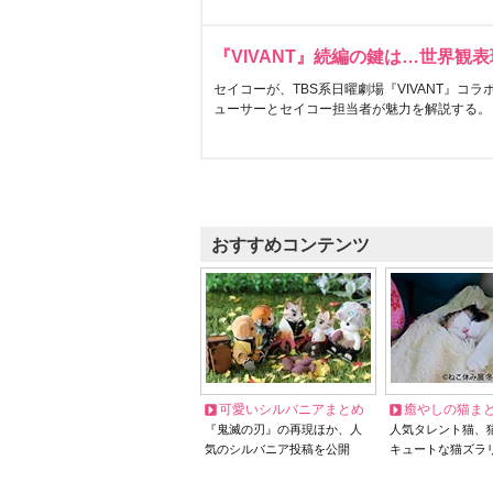
『VIVANT』続編の鍵は…世界観
セイコーが、TBS系日曜劇場『VIVANT』コ
ューサーとセイコー担当者が魅力を解説する。
おすすめコンテンツ
可愛いシルバニアまとめ
癒やしの猫ま
『鬼滅の刃』の再現ほか、人
人気タレント猫、
気のシルバニア投稿を公開
キュートな猫ズラ