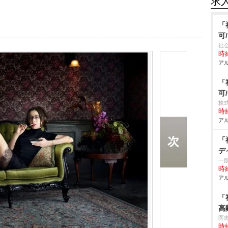
求
「
可
社
時給
アル
「
可
株
時給
アル
「
デ
一
時給
アル
「
高
医
時給