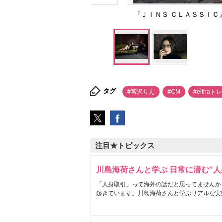
『ＪＩＮＳ ＣＬＡＳＳＩＣ
タグ
#宮沢りえ
#CM
#elthaト
注目★トピックス
川島海荷さんと学ぶ 日常に潜む“人
「人身取引」って海外の話だと思ってませんか
起きています。川島海荷さんと学ぶリアルな実