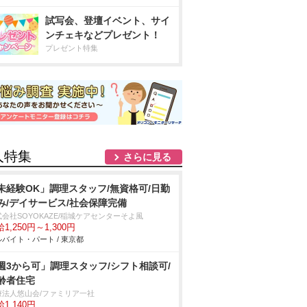
試写会、登壇イベント、サイ
ンチェキなどプレゼント！
プレゼント特集
人特集
さらに見る
未経験OK」調理スタッフ/無資格可/日勤
み/デイサービス/社会保障完備
会社SOYOKAZE/稲城ケアセンターそよ風
1,250円～1,300円
バイト・パート / 東京都
週3から可」調理スタッフ/シフト相談可/
齢者住宅
療法人悠山会/ファミリア一社
1,140円