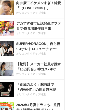
向井康二イケメンすぎ！純愛
『（LOVE SONG）』
オリコンタイアップ特集
デカすぎ都市伝説発生!?ファ
ミマ45％増量作戦再来
オリコンタイアップ特集
SUPER★DRAGON、自ら描
いた”レトロフューチャー”
オリコンタイアップ特集
【驚愕】メーカー社員が推す
「10万円台」神コスパPC
オリコンタイアップ特集
「別班のよう」腕時計で
『VIVANT』の世界観再現
オリコンタイアップ特集
2026年7月夏ドラマも、注目