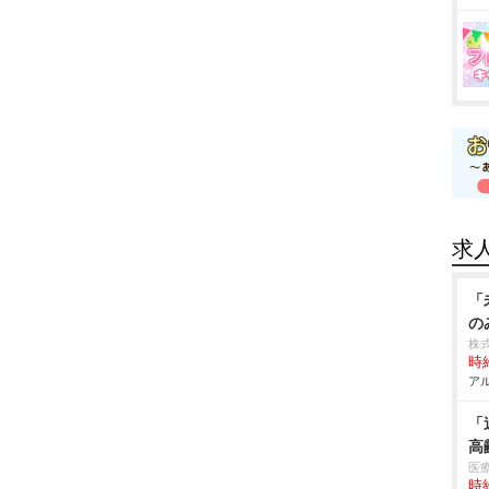
求
「
の
株式
時給
アル
「
高
医
時給