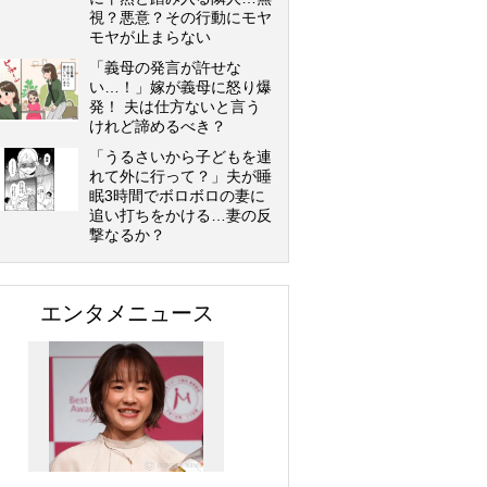
視？悪意？その行動にモヤ
モヤが止まらない
「義母の発言が許せな
い…！」嫁が義母に怒り爆
発！ 夫は仕方ないと言う
けれど諦めるべき？
「うるさいから子どもを連
れて外に行って？」夫が睡
眠3時間でボロボロの妻に
追い打ちをかける…妻の反
撃なるか？
エンタメニュース