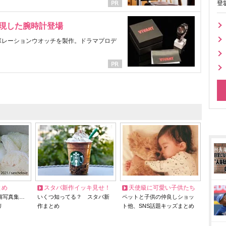
登
表現した腕時計登場
ラボレーションウオッチを製作。ドラマプロデ
とめ
スタバ新作イッキ見せ！
天使級に可愛い子供たち
猫写真集…
いくつ知ってる？ スタバ新
ペットと子供の仲良しショッ
リ
作まとめ
ト他、SNS話題キッズまとめ