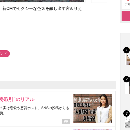
アル
』新CMでセクシーな色気を醸し出す宮沢りえ
レンド
身取引”のリアル
？実は恋愛や悪質ホスト、SNSの投稿からも
態。