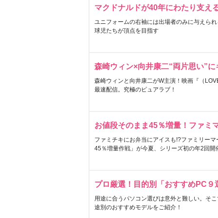
マクドナルドが40年にわたり支え
ユニフォームの右袖には出場者のみに与えられ
球児たちが頂点を目指す
森崎ウィン×向井康二“両片思い”
森崎ウィンと向井康二がW主演！映画『（LOVE S
最速配信。究極のピュアラブ！
お値段そのまま45％増量！ファミ
ファミチキにお弁当にアイスも!?ファミリーマ
45％増量作戦」が今夏、シリーズ初の年2回開
プロ厳選！目的別「おすすめPC９
用途に合うパソコン選びは意外と難しい。そこ
途別のおすすめモデルをご紹介！