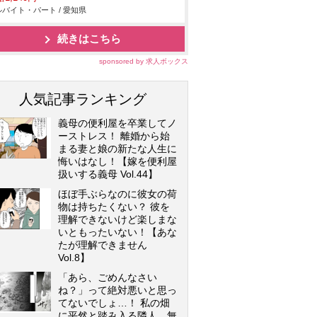
バイト・パート / 愛知県
続きはこちら
sponsored by 求人ボックス
人気記事ランキング
義母の便利屋を卒業してノ
ーストレス！ 離婚から始
まる妻と娘の新たな人生に
悔いはなし！【嫁を便利屋
扱いする義母 Vol.44】
ほぼ手ぶらなのに彼女の荷
物は持ちたくない？ 彼を
理解できないけど楽しまな
いともったいない！【あな
たが理解できません
Vol.8】
「あら、ごめんなさい
ね？」って絶対悪いと思っ
てないでしょ…！ 私の畑
に平然と踏み入る隣人…無