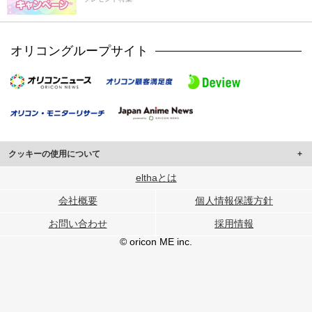
オリコングループサイト
クッキーの使用について
このサイトでは Cookie を使用して、ユーザーに合わせたコンテンツや広告の
elthaとは
表示、ソーシャル メディア機能の提供、広告の表示回数やクリック数の測定を
会社概要
個人情報保護方針
行っています。
また、ユーザーによるサイトの利用状況についても情報を収集し、ソーシャル
お問い合わせ
採用情報
メディアや広告配信、データ解析の各パートナーに提供しています。
各パートナーは、この情報とユーザーが各パートナーに提供した他の情報や、
© oricon ME inc.
ユーザーが各パートナーのサービスを使用したときに収集した他の情報を組み
合わせて使用することがあります。