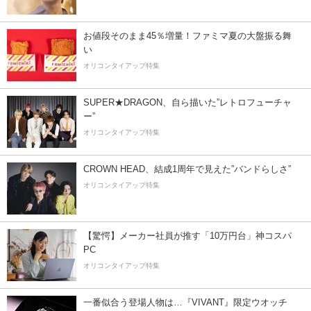
お値段そのまま45％増量！ファミマ夏の大盤振る舞
い
オリコンタイアップ特集
SUPER★DRAGON、自ら描いた”レトロフューチャ
ー”
オリコンタイアップ特集
CROWN HEAD、結成1周年で見えた”バンドらしさ”
オリコンタイアップ特集
【驚愕】メーカー社員が推す「10万円台」神コスパ
PC
オリコンタイアップ特集
一番似合う登場人物は…『VIVANT』限定ウオッチ