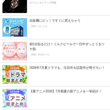
オリコンタイアップ特集
自販機にピッ！ですぐに買えちゃう
（PR）ジハンピ
朝1分貼るだけ！ミルクピールで一日中ずっとうるツ
ヤ肌
（PR）サボリーノ
2026年7月夏ドラマも、注目作＆話題作が勢ぞろい！
【夏アニメ2026】7月期夏の新アニメを一挙紹介！