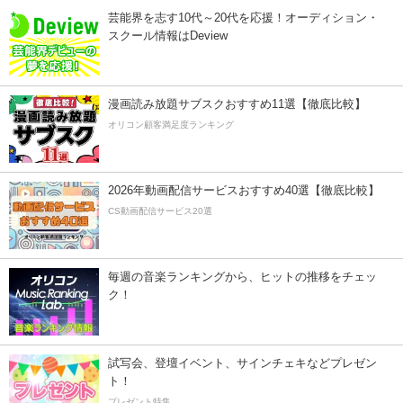
芸能界を志す10代～20代を応援！オーディション・
スクール情報はDeview
漫画読み放題サブスクおすすめ11選【徹底比較】
オリコン顧客満足度ランキング
2026年動画配信サービスおすすめ40選【徹底比較】
CS動画配信サービス20選
毎週の音楽ランキングから、ヒットの推移をチェッ
ク！
試写会、登壇イベント、サインチェキなどプレゼン
ト！
プレゼント特集