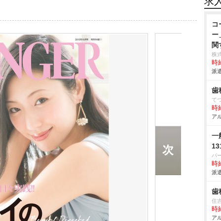
求
コ
ー
関
株
時給
派遣
歯
て
時給
アル
一
1
パ
時給
派遣
歯
住
時給
アル