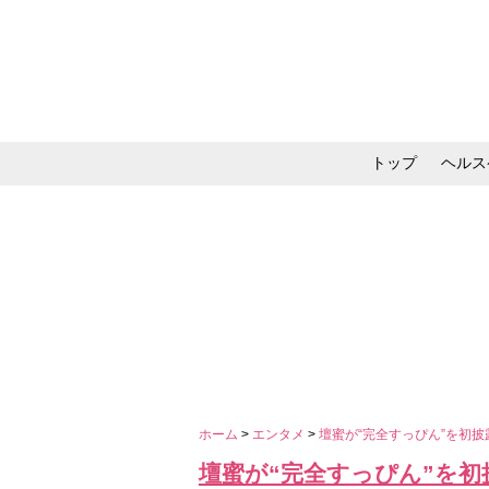
トップ
ヘルス
メイク・コスメ・スキ
ホーム
>
エンタメ
>
壇蜜が“完全すっぴん”を初披
壇蜜が“完全すっぴん”を初