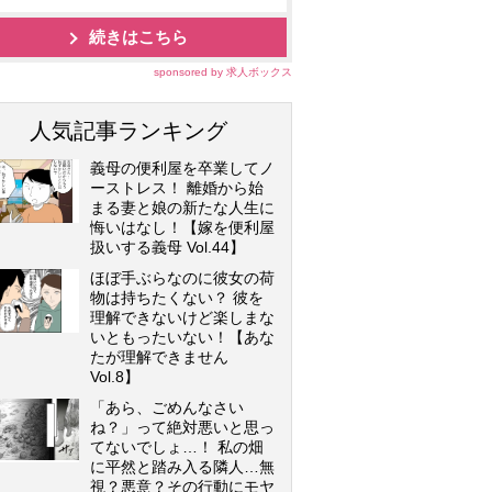
続きはこちら
sponsored by 求人ボックス
人気記事ランキング
義母の便利屋を卒業してノ
ーストレス！ 離婚から始
まる妻と娘の新たな人生に
悔いはなし！【嫁を便利屋
扱いする義母 Vol.44】
ほぼ手ぶらなのに彼女の荷
物は持ちたくない？ 彼を
理解できないけど楽しまな
いともったいない！【あな
たが理解できません
Vol.8】
「あら、ごめんなさい
ね？」って絶対悪いと思っ
てないでしょ…！ 私の畑
に平然と踏み入る隣人…無
視？悪意？その行動にモヤ