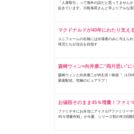
「人身取引」って海外の話だと思ってませんか
起きています。川島海荷さんと学ぶリアルな実
マクドナルドが40年にわたり支え
ユニフォームの右袖には出場者のみに与えられ
球児たちが頂点を目指す
森崎ウィン×向井康二“両片思い”
森崎ウィンと向井康二がW主演！映画『（LOVE S
最速配信。究極のピュアラブ！
お値段そのまま45％増量！ファミ
ファミチキにお弁当にアイスも!?ファミリーマ
45％増量作戦」が今夏、シリーズ初の年2回開