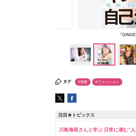
『GIN
タグ
#壇蜜
#ファッション
注目★トピックス
川島海荷さんと学ぶ 日常に潜む“人