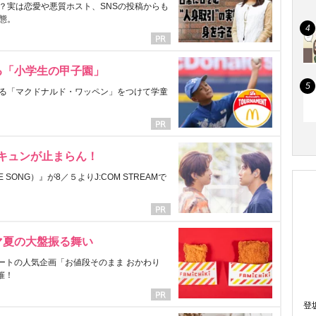
？実は恋愛や悪質ホスト、SNSの投稿からも
態。
る「小学生の甲子園」
る「マクドナルド・ワッペン」をつけて学童
にキュンが止まらん！
ONG）』が8／５よりJ:COM STREAMで
マ夏の大盤振る舞い
ートの人気企画「お値段そのまま おかわり
催！
登