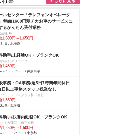
人特集
さらに見る
ールセンター「テレフォンオペレータ
」/時給1600円駅チカお車のサービスに
するかんたん受付業務
式会社H4
1,600円～1,650円
社員 / 北海道
科助手/未経験OK・ブランクOK
つお歯科クリニック
1,450円
バイト・パート / 神奈川県
般事務・OA事務/週5日7時間年間休日
31日以上事務スタッフ残業なし
ーソルテンプスタッフ株式会社
1,350円
社員 / 北海道
科助手/扶養内勤務OK・ブランクOK
吉ミモザ歯科・矯正歯科
1,250円～1,500円
バイト・パート / 東京都