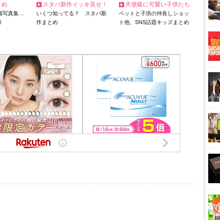
とめ
スタバ新作イッキ見せ！
天使級に可愛い子供たち
猫写真集…
いくつ知ってる？ スタバ新
ペットと子供の仲良しショッ
リ
作まとめ
ト他、SNS話題キッズまとめ