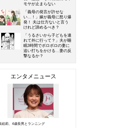
モヤが止まらない
「義母の発言が許せな
い…！」嫁が義母に怒り爆
発！ 夫は仕方ないと言う
けれど諦めるべき？
「うるさいから子どもを連
れて外に行って？」夫が睡
眠3時間でボロボロの妻に
追い打ちをかける…妻の反
撃なるか？
エンタメニュース
坂絵莉、4歳長男とランニング