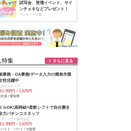
試写会、登壇イベント、サイ
ンチェキなどプレゼント！
プレゼント特集
人特集
さらに見る
般事務・OA事務/データ入力の簡単作業
女性活躍中
式会社オオミヤ
1,300円～1,625円
社員 / 愛知県
イルOK!高時給×柔軟シフトで自分磨き
全力パチンコスタッフ
ンダーツリー株式会社
1,300円～1,625円
バイト・パート / 大阪府