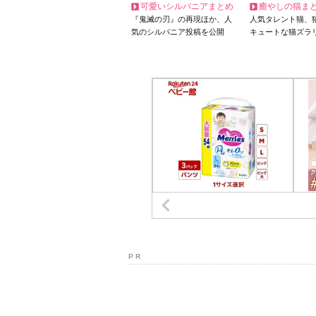
可愛いシルバニアまとめ
癒やしの猫ま
『鬼滅の刃』の再現ほか、人
人気タレント猫、
気のシルバニア投稿を公開
キュートな猫ズラ
P R