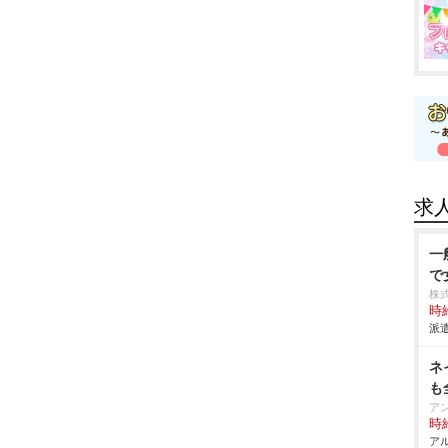
求
一
で
株
時給
派遣
ネ
も
ア
時給
アル