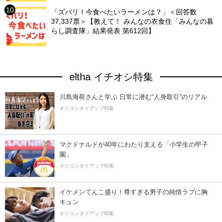
「ズバリ！今食べたいラーメンは？」＜回答数
37,337票＞【教えて！ みんなの衣食住「みんなの暮
らし調査隊」結果発表 第612回】
eltha イチオシ特集
川島海荷さんと学ぶ 日常に潜む“人身取引”のリアル
オリコンタイアップ特集
マクドナルドが40年にわたり支える「小学生の甲子
園」
オリコンタイアップ特集
イケメンてんこ盛り！尊すぎる男子の純情ラブに胸
キュン
オリコンタイアップ特集