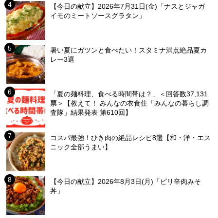
【今日の献立】2026年7月31日(金)「ナスとジャガ
イモのミートソースグラタン」
暑い夏にガツンと食べたい！スタミナ満点絶品夏カ
レー3選
「夏の麺料理、食べる時間帯は？」＜回答数37,131
票＞【教えて！ みんなの衣食住「みんなの暮らし調
査隊」結果発表 第610回】
コスパ最強！ひき肉の絶品レシピ8選【和・洋・エス
ニック全部うまい】
【今日の献立】2026年8月3日(月)「ピリ辛肉みそ
丼」