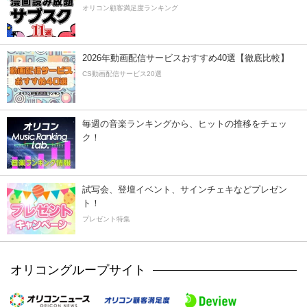
オリコン顧客満足度ランキング
2026年動画配信サービスおすすめ40選【徹底比較】
CS動画配信サービス20選
毎週の音楽ランキングから、ヒットの推移をチェッ
ク！
試写会、登壇イベント、サインチェキなどプレゼン
ト！
プレゼント特集
オリコングループサイト