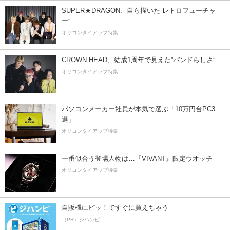
SUPER★DRAGON、自ら描いた”レトロフューチャ
ー”
オリコンタイアップ特集
CROWN HEAD、結成1周年で見えた”バンドらしさ”
オリコンタイアップ特集
パソコンメーカー社員が本気で選ぶ「10万円台PC3
選」
オリコンタイアップ特集
一番似合う登場人物は…『VIVANT』限定ウオッチ
オリコンタイアップ特集
自販機にピッ！ですぐに買えちゃう
（PR）ジハンピ