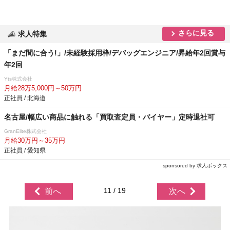
さらに見る
求人特集
「まだ間に合う!」/未経験採用枠/デバッグエンジニア/昇給年2回賞与
年2回
Yts株式会社
月給28万5,000円～50万円
正社員 / 北海道
名古屋/幅広い商品に触れる「買取査定員・バイヤー」定時退社可
GranElite株式会社
月給30万円～35万円
正社員 / 愛知県
sponsored by 求人ボックス
11 / 19
前へ
次へ