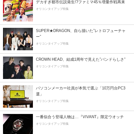
デカすぎ都市伝説発生!?ファミマ45％増量作戦再来
オリコンタイアップ特集
SUPER★DRAGON、自ら描いた”レトロフューチャ
ー”
オリコンタイアップ特集
CROWN HEAD、結成1周年で見えた”バンドらしさ”
オリコンタイアップ特集
パソコンメーカー社員が本気で選ぶ「10万円台PC3
選」
オリコンタイアップ特集
一番似合う登場人物は…『VIVANT』限定ウオッチ
オリコンタイアップ特集