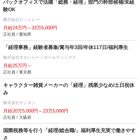
バックオフィスで活躍「総務・経理」部門の幹部候補/未経
験OK
株式会社ピットレー
月給24万円～33万6,000円
正社員 / 愛知県
「経理事務」経験者募集/賞与年3回/年休117日/福利厚生
株式会社すかいらーくホールディングス
月給25万円～
正社員 / 東京都
キャラクター雑貨メーカーの「経理」残業少なめ/土日祝休
み
株式会社サンタン
月給20万5,000円～23万5,000円
正社員 / 大阪府
国際税務等を行う「経理/総合職/」福利厚生充実で働きやす
さ