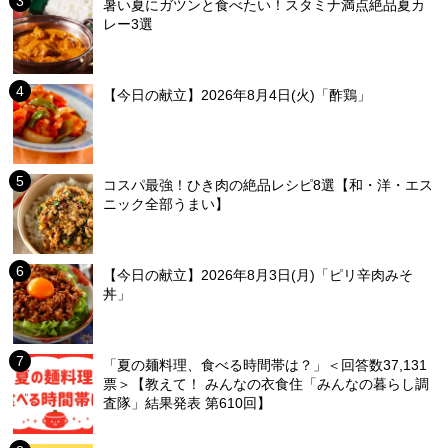
暑い夏にガツンと食べたい！スタミナ満点絶品夏カ
レー3選
【今日の献立】2026年8月4日(火)「酢鶏」
コスパ最強！ひき肉の絶品レシピ8選【和・洋・エス
ニック全部うまい】
【今日の献立】2026年8月3日(月)「ピリ辛肉みそ
丼」
「夏の麺料理、食べる時間帯は？」＜回答数37,131
票＞【教えて！ みんなの衣食住「みんなの暮らし調
査隊」結果発表 第610回】