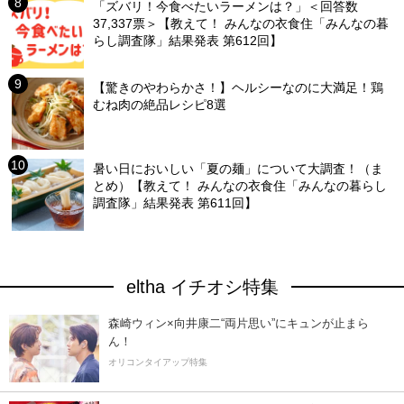
「ズバリ！今食べたいラーメンは？」＜回答数
37,337票＞【教えて！ みんなの衣食住「みんなの暮
らし調査隊」結果発表 第612回】
【驚きのやわらかさ！】ヘルシーなのに大満足！鶏
むね肉の絶品レシピ8選
暑い日においしい「夏の麺」について大調査！（ま
とめ）【教えて！ みんなの衣食住「みんなの暮らし
調査隊」結果発表 第611回】
eltha イチオシ特集
森崎ウィン×向井康二“両片思い”にキュンが止まら
ん！
オリコンタイアップ特集