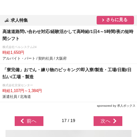
さらに見る
求人特集
高速道路問い合わせ対応/経験活かして高時給/1日4～5時間/夜の短時
間シフト
株式会社ベルシステム24
時給1,650円
アルバイト・パート / 契約社員 / 大阪府
「寮完備」おでん・練り物のピッキング/即入寮/製造・工場/日勤/日
払い/工場・製造
株式会社京栄センター
時給1,107円～1,384円
派遣社員 / 北海道
sponsored by 求人ボックス
17 / 19
前へ
次へ