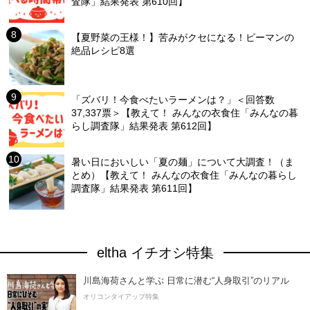
査隊」結果発表 第610回】
【夏野菜の王様！】苦みがクセになる！ピーマンの
絶品レシピ8選
「ズバリ！今食べたいラーメンは？」＜回答数
37,337票＞【教えて！ みんなの衣食住「みんなの暮
らし調査隊」結果発表 第612回】
暑い日においしい「夏の麺」について大調査！（ま
とめ）【教えて！ みんなの衣食住「みんなの暮らし
調査隊」結果発表 第611回】
eltha イチオシ特集
川島海荷さんと学ぶ 日常に潜む“人身取引”のリアル
オリコンタイアップ特集