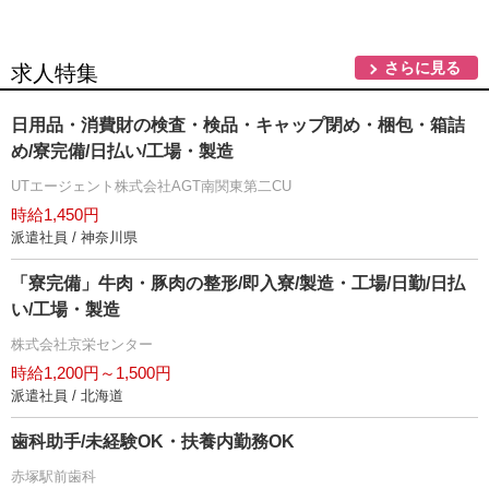
さらに見る
求人特集
日用品・消費財の検査・検品・キャップ閉め・梱包・箱詰
め/寮完備/日払い/工場・製造
UTエージェント株式会社AGT南関東第二CU
時給1,450円
派遣社員 / 神奈川県
「寮完備」牛肉・豚肉の整形/即入寮/製造・工場/日勤/日払
い/工場・製造
株式会社京栄センター
時給1,200円～1,500円
派遣社員 / 北海道
歯科助手/未経験OK・扶養内勤務OK
赤塚駅前歯科