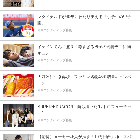
マクドナルドが40年にわたり支える「小学生の甲子
園」
オリコンタイアップ特集
イケメンてんこ盛り！尊すぎる男子の純情ラブに胸
キュン
オリコンタイアップ特集
大好評につき再び！ファミマ名物45％増量キャンペ
ーン
オリコンタイアップ特集
SUPER★DRAGON、自ら描いた”レトロフューチャ
ー”
オリコンタイアップ特集
【驚愕】メーカー社員が推す「10万円台」神コスパ