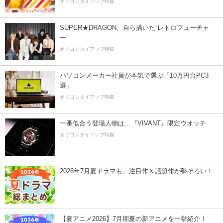
オリコンタイアップ特集
SUPER★DRAGON、自ら描いた”レトロフューチャ
ー”
オリコンタイアップ特集
パソコンメーカー社員が本気で選ぶ「10万円台PC3
選」
オリコンタイアップ特集
一番似合う登場人物は…『VIVANT』限定ウオッチ
オリコンタイアップ特集
2026年7月夏ドラマも、注目作＆話題作が勢ぞろい！
【夏アニメ2026】7月期夏の新アニメを一挙紹介！