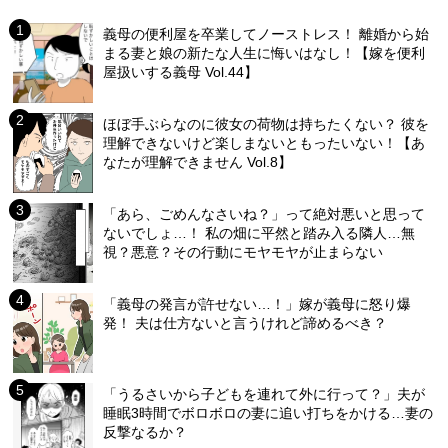
義母の便利屋を卒業してノーストレス！ 離婚から始
まる妻と娘の新たな人生に悔いはなし！【嫁を便利
屋扱いする義母 Vol.44】
ほぼ手ぶらなのに彼女の荷物は持ちたくない？ 彼を
理解できないけど楽しまないともったいない！【あ
なたが理解できません Vol.8】
「あら、ごめんなさいね？」って絶対悪いと思って
ないでしょ…！ 私の畑に平然と踏み入る隣人…無
視？悪意？その行動にモヤモヤが止まらない
「義母の発言が許せない…！」嫁が義母に怒り爆
発！ 夫は仕方ないと言うけれど諦めるべき？
「うるさいから子どもを連れて外に行って？」夫が
睡眠3時間でボロボロの妻に追い打ちをかける…妻の
反撃なるか？