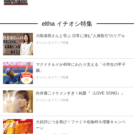
eltha イチオシ特集
川島海荷さんと学ぶ 日常に潜む“人身取引”のリアル
オリコンタイアップ特集
マクドナルドが40年にわたり支える「小学生の甲子
園」
オリコンタイアップ特集
向井康二イケメンすぎ！純愛『（LOVE SONG）』
オリコンタイアップ特集
大好評につき再び！ファミマ名物45％増量キャンペ
ーン