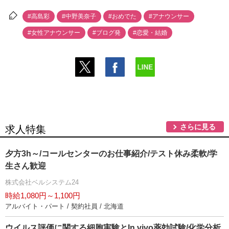
#高島彩
#中野美奈子
#おめでた
#アナウンサー
#女性アナウンサー
#ブログ発
#恋愛・結婚
さらに見る
求人特集
夕方3h～/コールセンターのお仕事紹介/テスト休み柔軟/学
生さん歓迎
株式会社ベルシステム24
時給1,080円～1,100円
アルバイト・パート / 契約社員 / 北海道
ウイルス評価に関する細胞実験とIn vivo薬効試験/化学分析