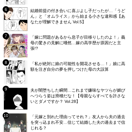
結婚前提の付き合いに喜ぶよし子だったが…「うど
ん」と「オムライス」から始まる小さな違和感【あ
なたが理解できません Vol.5】
「嫁に問題があるから息子が目移りしたのよ！」義
母の驚きの見解に唖然…嫁の高学歴が原因だと主
張!?
「私が絶対に娘の可能性を開花させる…！」娘に高
額を注ぎ自分の夢を押しつけた母の大誤算
夫が闇堕ちした瞬間…これまで嫌味なヤツらが媚び
へつらう姿は滑稽だな！【母親ならすべてを許さな
いとダメですか？ Vol.28】
「元嫁と別れた理由ってそれ？」友人から夫の過去
を突っ込まれ不安…信じて結婚した夫の過去まで信
じれる？