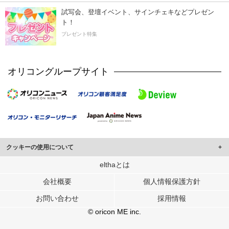
試写会、登壇イベント、サインチェキなどプレゼン
ト！
プレゼント特集
オリコングループサイト
クッキーの使用について
このサイトでは Cookie を使用して、ユーザーに合わせたコンテンツや広告の
elthaとは
表示、ソーシャル メディア機能の提供、広告の表示回数やクリック数の測定を
会社概要
個人情報保護方針
行っています。
また、ユーザーによるサイトの利用状況についても情報を収集し、ソーシャル
お問い合わせ
採用情報
メディアや広告配信、データ解析の各パートナーに提供しています。
各パートナーは、この情報とユーザーが各パートナーに提供した他の情報や、
© oricon ME inc.
ユーザーが各パートナーのサービスを使用したときに収集した他の情報を組み
合わせて使用することがあります。