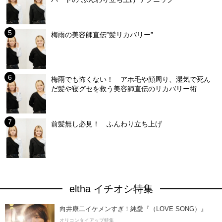
梅雨の美容師直伝”髪リカバリー”
梅雨でも怖くない！ アホ毛や顔周り、湿気で死ん
だ髪や寝グセを救う美容師直伝のリカバリー術
前髪無し必見！ ふんわり立ち上げ
eltha イチオシ特集
向井康二イケメンすぎ！純愛『（LOVE SONG）』
オリコンタイアップ特集