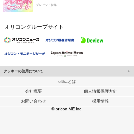
プレゼント特集
オリコングループサイト
クッキーの使用について
このサイトでは Cookie を使用して、ユーザーに合わせたコンテンツや広告の
elthaとは
表示、ソーシャル メディア機能の提供、広告の表示回数やクリック数の測定を
会社概要
個人情報保護方針
行っています。
また、ユーザーによるサイトの利用状況についても情報を収集し、ソーシャル
お問い合わせ
採用情報
メディアや広告配信、データ解析の各パートナーに提供しています。
各パートナーは、この情報とユーザーが各パートナーに提供した他の情報や、
© oricon ME inc.
ユーザーが各パートナーのサービスを使用したときに収集した他の情報を組み
合わせて使用することがあります。