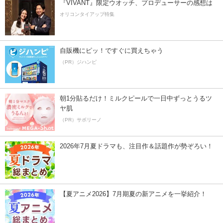
『VIVANT』限定ウオッチ、プロデューサーの感想は
オリコンタイアップ特集
自販機にピッ！ですぐに買えちゃう
（PR）ジハンピ
朝1分貼るだけ！ミルクピールで一日中ずっとうるツ
ヤ肌
（PR）サボリーノ
2026年7月夏ドラマも、注目作＆話題作が勢ぞろい！
【夏アニメ2026】7月期夏の新アニメを一挙紹介！