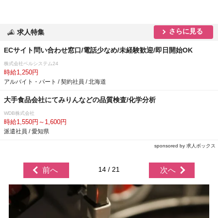
さらに見る
求人特集
ECサイト問い合わせ窓口/電話少なめ/未経験歓迎/即日開始OK
株式会社ベルシステム24
時給1,250円
アルバイト・パート / 契約社員 / 北海道
大手食品会社にてみりんなどの品質検査/化学分析
WDB株式会社
時給1,550円～1,600円
派遣社員 / 愛知県
sponsored by 求人ボックス
14 / 21
前へ
次へ