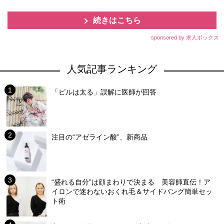
続きはこちら
sponsored by 求人ボックス
人気記事ランキング
「ピルは太る」誤解に医師が回答
注目の“アゼライン酸”、新商品
“盛れる自分”は顔まわりで決まる 美容師直伝！ア
イロンで迷わないおくれ毛＆サイドバング簡単セッ
ト術