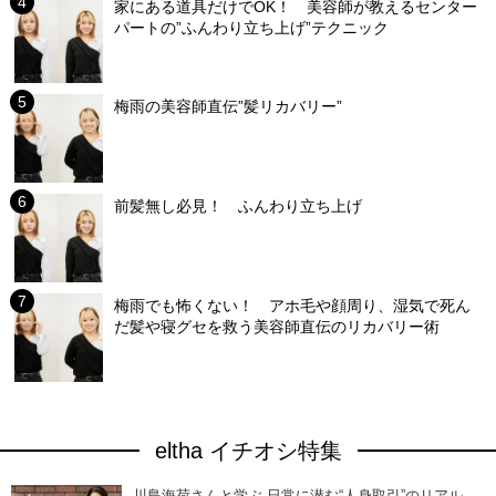
家にある道具だけでOK！ 美容師が教えるセンター
パートの”ふんわり立ち上げ”テクニック
梅雨の美容師直伝”髪リカバリー”
前髪無し必見！ ふんわり立ち上げ
梅雨でも怖くない！ アホ毛や顔周り、湿気で死ん
だ髪や寝グセを救う美容師直伝のリカバリー術
eltha イチオシ特集
川島海荷さんと学ぶ 日常に潜む“人身取引”のリアル