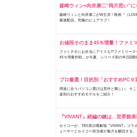
森崎ウィン×向井康二“両片思い”
森崎ウィンと向井康二がW主演！映画『（LOVE S
最速配信。究極のピュアラブ！
お値段そのまま45％増量！ファミ
ファミチキにお弁当にアイスも!?ファミリーマ
45％増量作戦」が今夏、シリーズ初の年2回開
プロ厳選！目的別「おすすめPC９
用途に合うパソコン選びは意外と難しい。そこ
途別のおすすめモデルをご紹介！
『VIVANT』続編の鍵は…世界観
セイコーが、TBS系日曜劇場『VIVANT』コ
ューサーとセイコー担当者が魅力を解説する。