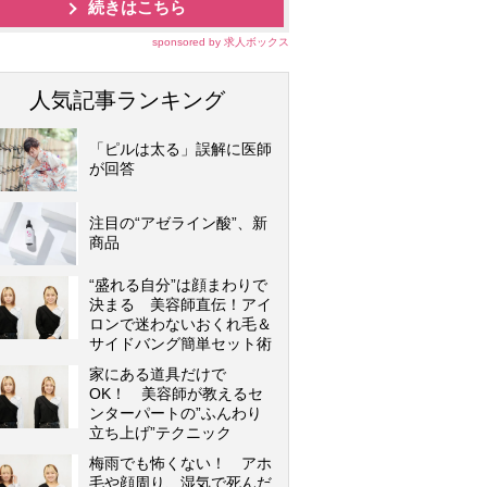
続きはこちら
sponsored by 求人ボックス
人気記事ランキング
「ピルは太る」誤解に医師
が回答
注目の“アゼライン酸”、新
商品
“盛れる自分”は顔まわりで
決まる 美容師直伝！アイ
ロンで迷わないおくれ毛＆
サイドバング簡単セット術
家にある道具だけで
OK！ 美容師が教えるセ
ンターパートの”ふんわり
立ち上げ”テクニック
梅雨でも怖くない！ アホ
毛や顔周り、湿気で死んだ