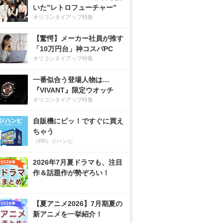
いた”レトロフューチャー”
オリコンタイアップ特集
【驚愕】メーカー社員が推す
「10万円台」神コスパPC
オリコンタイアップ特集
一番似合う登場人物は…
『VIVANT』限定ウオッチ
オリコンタイアップ特集
自販機にピッ！ですぐに買え
ちゃう
（PR）ジハンピ
2026年7月夏ドラマも、注目
作＆話題作が勢ぞろい！
【夏アニメ2026】7月期夏の
新アニメを一挙紹介！