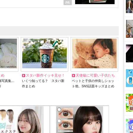
とめ
スタバ新作イッキ見せ！
天使級に可愛い子供たち
猫写真集…
いくつ知ってる？ スタバ新
ペットと子供の仲良しショッ
リ
作まとめ
ト他、SNS話題キッズまとめ