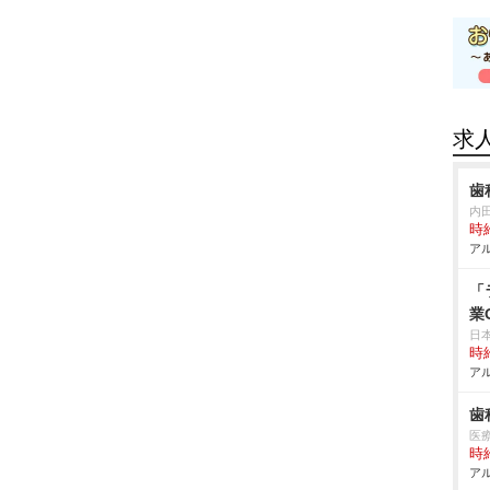
求
歯
内
時給
アル
「
業
日
時給
アル
歯
医
時給
アル