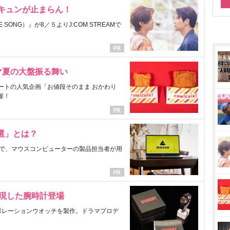
にキュンが止まらん！
ONG）』が8／５よりJ:COM STREAMで
マ夏の大盤振る舞い
ートの人気企画「お値段そのまま おかわり
催！
選」とは？
で、マウスコンピューターの製品担当者が用
表現した腕時計登場
ラボレーションウオッチを製作。ドラマプロデ