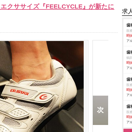
エクササイズ『FEELCYCLE』が新たに
求
歯
医
時給
アル
歯
鶴
時給
アル
歯
医
時給
アル
歯
医
時給
アル