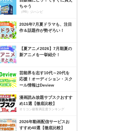
自販機にピッ！ですぐに買え
ちゃう
（PR）ジハンピ
2026年7月夏ドラマも、注目
作＆話題作が勢ぞろい！
【夏アニメ2026】7月期夏の
新アニメを一挙紹介！
芸能界を志す10代～20代を
応援！オーディション・スク
ール情報はDeview
漫画読み放題サブスクおすす
め11選【徹底比較】
オリコン顧客満足度ランキング
2026年動画配信サービスお
すすめ40選【徹底比較】