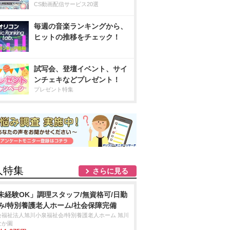
CS動画配信サービス20選
毎週の音楽ランキングから、
ヒットの推移をチェック！
試写会、登壇イベント、サイ
ンチェキなどプレゼント！
プレゼント特集
人特集
さらに見る
未経験OK」調理スタッフ/無資格可/日勤
み/特別養護老人ホーム/社会保障完備
会福祉法人旭川小泉福祉会/特別養護老人ホーム 旭川
なか園