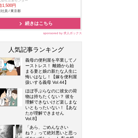
式会社京栄センター
1,500円
社員 / 東京都
続きはこちら
sponsored by 求人ボックス
人気記事ランキング
義母の便利屋を卒業してノ
ーストレス！ 離婚から始
まる妻と娘の新たな人生に
悔いはなし！【嫁を便利屋
扱いする義母 Vol.44】
ほぼ手ぶらなのに彼女の荷
物は持ちたくない？ 彼を
理解できないけど楽しまな
いともったいない！【あな
たが理解できません
Vol.8】
「あら、ごめんなさい
ね？」って絶対悪いと思っ