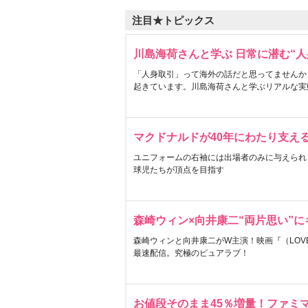
注目★トピックス
川島海荷さんと学ぶ 日常に潜む“人
「人身取引」って海外の話だと思ってませんか
起きています。川島海荷さんと学ぶリアルな実
マクドナルドが40年にわたり支え
ユニフォームの右袖には出場者のみに与えられ
球児たちが頂点を目指す
森崎ウィン×向井康二“両片思い”
森崎ウィンと向井康二がW主演！映画『（LOVE S
最速配信。究極のピュアラブ！
お値段そのまま45％増量！ファミ