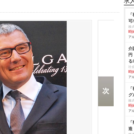
求
「
可
株
時給
アル
介
円
る
社
時給
アル
「
グ
株
時給
アル
「
造