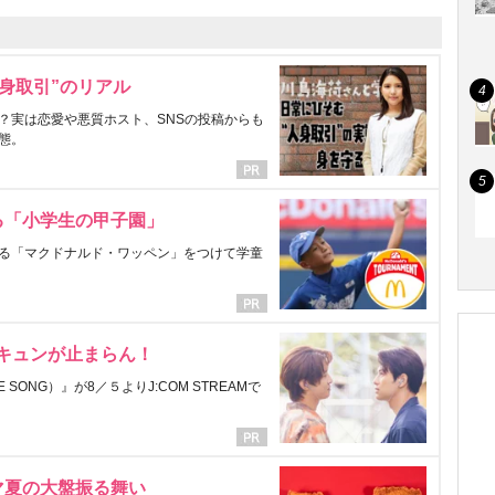
身取引”のリアル
？実は恋愛や悪質ホスト、SNSの投稿からも
態。
る「小学生の甲子園」
る「マクドナルド・ワッペン」をつけて学童
にキュンが止まらん！
ONG）』が8／５よりJ:COM STREAMで
マ夏の大盤振る舞い