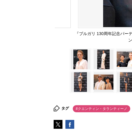
『ブルガリ 130周年記念パ
タグ
#クエンティン・タランティーノ