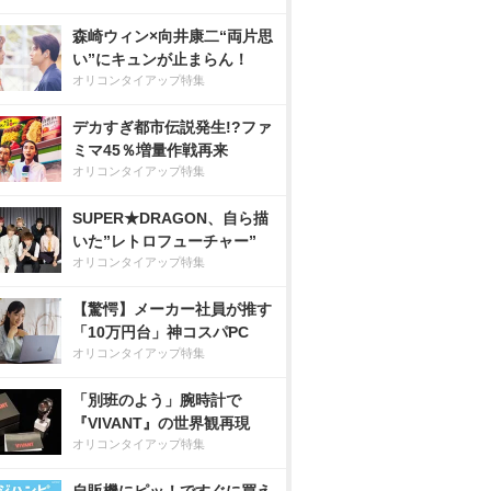
森崎ウィン×向井康二“両片思
い”にキュンが止まらん！
オリコンタイアップ特集
デカすぎ都市伝説発生!?ファ
ミマ45％増量作戦再来
オリコンタイアップ特集
SUPER★DRAGON、自ら描
いた”レトロフューチャー”
オリコンタイアップ特集
【驚愕】メーカー社員が推す
「10万円台」神コスパPC
オリコンタイアップ特集
「別班のよう」腕時計で
『VIVANT』の世界観再現
オリコンタイアップ特集