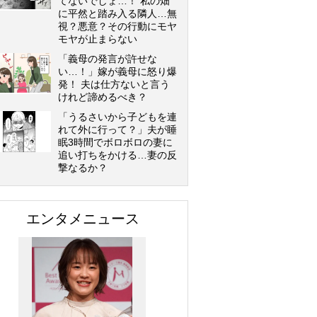
てないでしょ…！ 私の畑
に平然と踏み入る隣人…無
視？悪意？その行動にモヤ
モヤが止まらない
「義母の発言が許せな
い…！」嫁が義母に怒り爆
発！ 夫は仕方ないと言う
けれど諦めるべき？
「うるさいから子どもを連
れて外に行って？」夫が睡
眠3時間でボロボロの妻に
追い打ちをかける…妻の反
撃なるか？
エンタメニュース