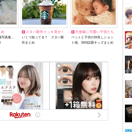
とめ
スタバ新作イッキ見せ！
天使級に可愛い子供たち
猫写真集…
いくつ知ってる？ スタバ新
ペットと子供の仲良しショッ
リ
作まとめ
ト他、SNS話題キッズまとめ