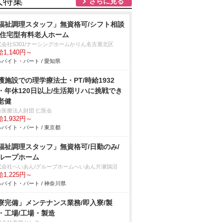
人特集
さらに見る
福祉調理スタッフ」無資格可/シフト相談
/住宅型有料老人ホーム
式会社S301/ナーシングホームかりん名古屋北区
1,140円～
バイト・パート / 愛知県
護施設での理学療法士・PT/時給1932
・年休120日以上/生活期リハに挑戦でき
老健
会医療法人財団 仁医会
1,932円～
バイト・パート / 東京都
福祉調理スタッフ」無資格可/日勤のみ/
ループホーム
式会社へいあん/グループホームへいあん片瀬鵠沼
1,225円～
バイト・パート / 神奈川県
寮完備」メンテナンス業務/即入寮/製
・工場/工場・製造