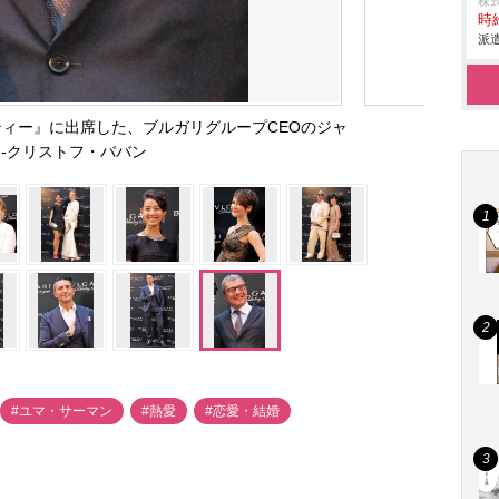
株
時給
派遣
ーティー』に出席した、ブルガリグループCEOのジャ
ン-クリストフ・ババン
#ユマ・サーマン
#熱愛
#恋愛・結婚