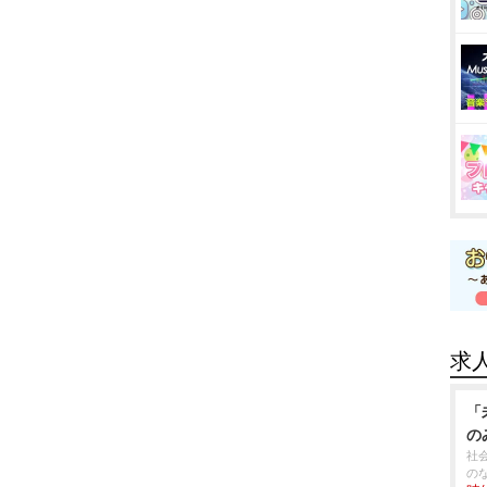
求
「
の
社
の