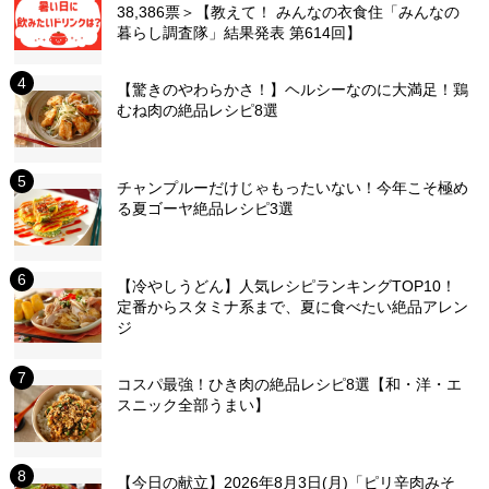
38,386票＞【教えて！ みんなの衣食住「みんなの
暮らし調査隊」結果発表 第614回】
【驚きのやわらかさ！】ヘルシーなのに大満足！鶏
むね肉の絶品レシピ8選
チャンプルーだけじゃもったいない！今年こそ極め
る夏ゴーヤ絶品レシピ3選
【冷やしうどん】人気レシピランキングTOP10！
定番からスタミナ系まで、夏に食べたい絶品アレン
ジ
コスパ最強！ひき肉の絶品レシピ8選【和・洋・エ
スニック全部うまい】
【今日の献立】2026年8月3日(月)「ピリ辛肉みそ