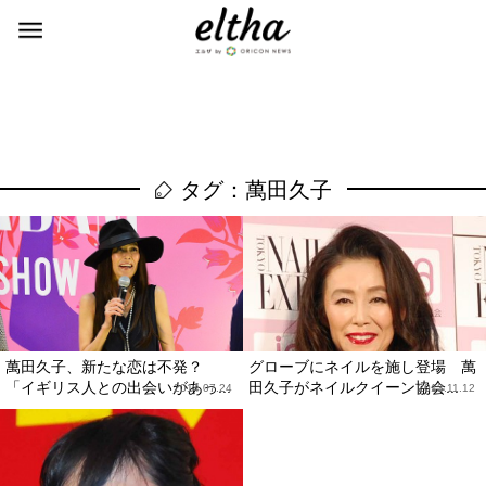
タグ：萬田久子
萬田久子、新たな恋は不発？
グローブにネイルを施し登場 萬
「イギリス人との出会いがあっ...
田久子がネイルクイーン協会...
2014.07.24
2013.11.12