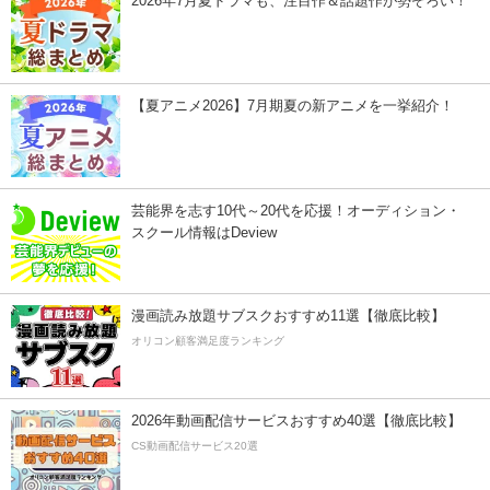
2026年7月夏ドラマも、注目作＆話題作が勢ぞろい！
【夏アニメ2026】7月期夏の新アニメを一挙紹介！
芸能界を志す10代～20代を応援！オーディション・
スクール情報はDeview
漫画読み放題サブスクおすすめ11選【徹底比較】
オリコン顧客満足度ランキング
2026年動画配信サービスおすすめ40選【徹底比較】
CS動画配信サービス20選