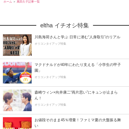
ホーム
萬田久子記事一覧
eltha イチオシ特集
川島海荷さんと学ぶ 日常に潜む“人身取引”のリアル
オリコンタイアップ特集
マクドナルドが40年にわたり支える「小学生の甲子
園」
オリコンタイアップ特集
森崎ウィン×向井康二“両片思い”にキュンが止まら
ん！
オリコンタイアップ特集
お値段そのまま45％増量！ファミマ夏の大盤振る舞
い