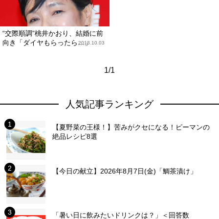
“交際順調”桃井かおり、結婚に前
向き「ダイヤもらったら…」
2013.10.03
1/1
人気記事ランキング
【夏野菜の王様！】苦みがクセになる！ピーマンの
絶品レシピ8選
【今日の献立】2026年8月7日(金)「鯛茶漬け」
「暑い日に飲みたいドリンクは？」＜回答数